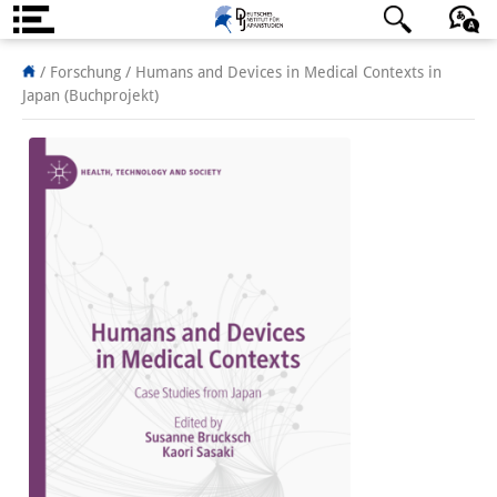
Über uns
日本語
English
Deutsch
/ Forschung /
Humans and Devices in Medical Contexts in
Japan (Buchprojekt)
Institut
Team
Institutsleitung
Forschungsteam
Publikationen &
Wissenschaftskommunikation
Forschungsservice
GastwissenschaftlerInnen
StipendiatInnen