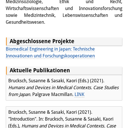
Medizinsoziologie, Ethik und Recht,
Join us!
Wirtschaftswissenschaften und Innovationsforschung
sowie Medizintechnik, Lebenswissenschaften und
Wissenschaftliche MitarbeiterInnen
Gesundheitswesen.
Stipendienprogramm für
Abgeschlossene Projekte
Promovierende
Biomedical Engineering in Japan: Technische
GastwissenschaftlerInnen-
Innovationen und Forschungskooperationen
Programm
Aktuelle Publikationen
Praktikum
Brucksch, Susanne & Sasaki, Kaori (Eds.) (2021).
Humans and Devices in Medical Contexts. Case Studies
Links
from Japan.
Palgrave Macmillan.
LINK
Kontakt
Brucksch, Susanne & Sasaki, Kaori (2021).
Anfahrt
"Introduction". In: Brucksch, Susanne & Sasaki, Kaori
Medienkontakt
(Eds.),
Humans and Devices in Medical Contexts. Case