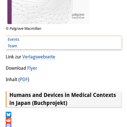
PraktikantInnen
DIJ Alumni
© Palgrave Macmillan
Forschung
Events
Forschungsüberblick
Team
Forschungsfeld:
Link zur
Verlagswebseite
Nachhaltigkeit in Japan
Download
Flyer
Forschungsfeld:
Inhalt (
PDF
)
Digitale Transformation
Humans and Devices in Medical Contexts
Forschungsfeld:
in Japan (Buchprojekt)
Japan transregional
Bluesky
Knowledge Lab:
Reddit