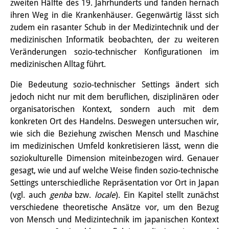
zweiten Hälfte des 19. Jahrhunderts und fanden hernach
Sonstige Veranstaltungen
ihren Weg in die Krankenhäuser. Gegenwärtig lässt sich
zudem ein rasanter Schub in der Medizintechnik und der
Publikationen
medizinischen Informatik beobachten, der zu weiteren
Veränderungen sozio-technischer Konfigurationen im
Publikationsübersicht
medizinischen Alltag führt.
Contemporary Japan
Die Bedeutung sozio-technischer Settings ändert sich
jedoch nicht nur mit dem beruflichen, disziplinären oder
DIJ Monographienreihe
organisatorischen Kontext, sondern auch mit dem
DIJ Working Papers
konkreten Ort des Handelns. Deswegen untersuchen wir,
wie sich die Beziehung zwischen Mensch und Maschine
DIJ Newsletter
im medizinischen Umfeld konkretisieren lässt, wenn die
soziokulturelle Dimension miteinbezogen wird. Genauer
DIJ Videos
gesagt, wie und auf welche Weise finden sozio-technische
Settings unterschiedliche Repräsentation vor Ort in Japan
Miscellanea
(vgl. auch
genba
bzw.
locale
). Ein Kapitel stellt zunächst
Podcasts
verschiedene theoretische Ansätze vor, um den Bezug
von Mensch und Medizintechnik im japanischen Kontext