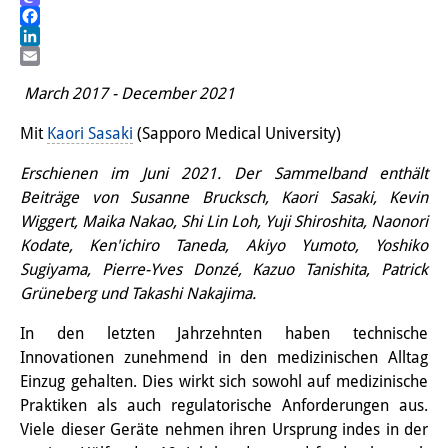
Mastodon
Wissensproduktion und
Facebook
Wissensinfrastrukturen
LinkedIn
Email
March 2017 - December 2021
Individuelle Projekte
Mit
Kaori Sasaki
(Sapporo Medical University)
Abgeschlossene Forschung
Erschienen im Juni 2021. Der Sammelband enthält
Events
Beiträge von Susanne Brucksch, Kaori Sasaki, Kevin
Veranstaltungsübersicht
Wiggert, Maika Nakao, Shi Lin Loh, Yuji Shiroshita, Naonori
Kodate, Ken'ichiro Taneda, Akiyo Yumoto, Yoshiko
DIJ Forum
Sugiyama, Pierre-Yves Donzé, Kazuo Tanishita, Patrick
Grüneberg und Takashi Nakajima.
DIJ Study Group
In den letzten Jahrzehnten haben technische
Thematische Vortragsreihen
Innovationen zunehmend in den medizinischen Alltag
Einzug gehalten. Dies wirkt sich sowohl auf medizinische
Symposien und Konferenzen
Praktiken als auch regulatorische Anforderungen aus.
Viele dieser Geräte nehmen ihren Ursprung indes in der
Workshops