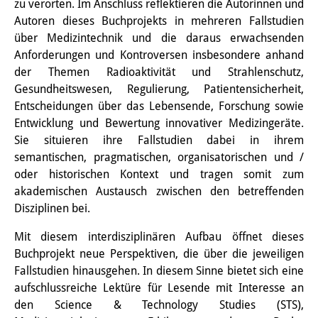
Frühere Publikationsreihen
zu verorten. Im Anschluss reflektieren die Autorinnen und
Autoren dieses Buchprojekts in mehreren Fallstudien
Bibliothek
über Medizintechnik und die daraus erwachsenden
Anforderungen und Kontroversen insbesondere anhand
Die Bibliothek ist für die
der Themen Radioaktivität und Strahlenschutz,
Öffentlichkeit zugänglich.
Gesundheitswesen, Regulierung, Patientensicherheit,
Entscheidungen über das Lebensende, Forschung sowie
Bitte melden Sie sich vorher an.
Entwicklung und Bewertung innovativer Medizingeräte.
Information
Sie situieren ihre Fallstudien dabei in ihrem
semantischen, pragmatischen, organisatorischen und /
Katalog
oder historischen Kontext und tragen somit zum
akademischen Austausch zwischen den betreffenden
Bandō-Sammlung
Disziplinen bei.
Dreisprachiges Glossar der
Mit diesem interdisziplinären Aufbau öffnet dieses
Demographie
Buchprojekt neue Perspektiven, die über die jeweiligen
Fallstudien hinausgehen. In diesem Sinne bietet sich eine
Universitäre Sondersammlungen in
aufschlussreiche Lektüre für Lesende mit Interesse an
den Science & Technology Studies (STS),
Japan