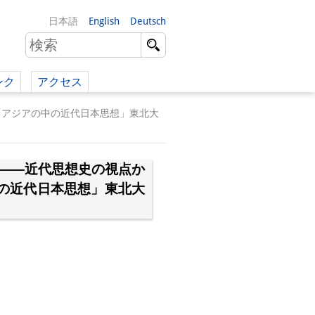
日本語
English
Deutsch
ンク
アクセス
イツ語）
「アジアの中の近代日本思想」東北大
（英語）
 ――近代思想史の視点か
）
の近代日本思想」東北大