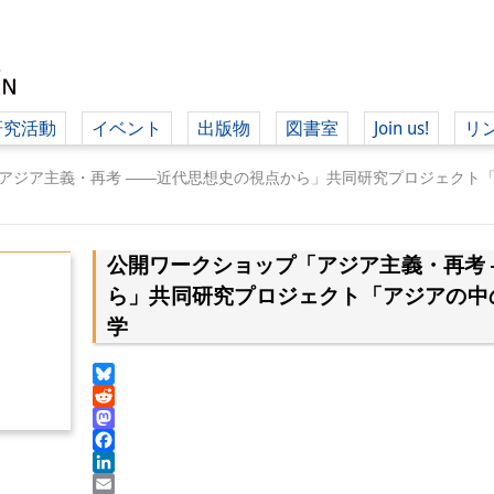
研究活動
イベント
出版物
図書室
Join us!
リ
（ド
アジア主義・再考 ――近代思想史の視点から」共同研究プロジェクト
公開ワークショップ「アジア主義・再考
（ドイツ語
ら」共同研究プロジェクト「アジアの中
学
Bluesky
Reddit
Mastodon
Facebook
LinkedIn