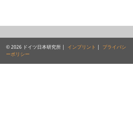
研修生
研究活動
研究活動の概要
研究クラスター
© 2026 ドイツ日本研究所 |
インプリント
|
プライバシ
ーポリシー
日本におけるサステナビリティ
研究クラスター
デジタル・トランスフォーメー
ション
研究クラスター
トランスリージョナル・ジャパ
ン