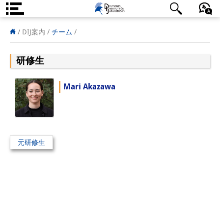
DIJ案内
日本語
English
Deutsch
/
DIJ案内 /
チーム
/
研究所の概要
研修生
チーム
Mari Akazawa
執行部
リサーチ・チーム
学術誌・サイエンスコミュニケ
元研修生
ーション
リサーチ・サポート
客員研究員
奨学生