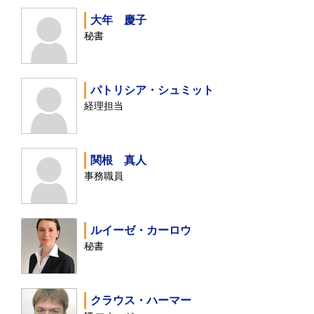
研修生
大年 慶子
秘書
研究活動
研究活動の概要
パトリシア・シュミット
研究クラスター
経理担当
日本におけるサステナビリティ
関根 真人
研究クラスター
事務職員
デジタル・トランスフォーメー
ション
ルイーゼ・カーロウ
研究クラスター
秘書
トランスリージョナル・ジャパ
ン
クラウス・ハーマー