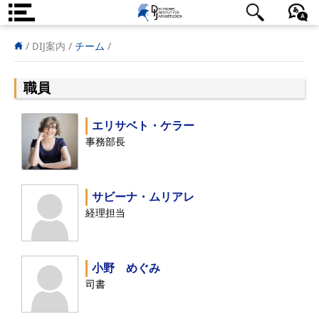
DIJ案内
日本語
English
Deutsch
/
DIJ案内 /
チーム
/
研究所の概要
職員
チーム
エリサベト・ケラー
執行部
事務部長
リサーチ・チーム
学術誌・サイエンスコミュニケ
サビーナ・ムリアレ
経理担当
ーション
リサーチ・サポート
小野 めぐみ
客員研究員
司書
奨学生