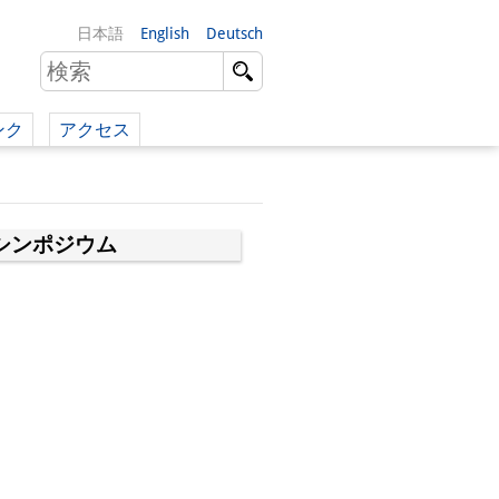
日本語
English
Deutsch
ンク
アクセス
イツ語）
（英語）
シンポジウム
）