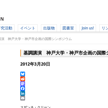
研究活動
イベント
出版物
図書室
Join us!
リ
（ド
講演 神戸大学・神戸市企画の国際シンポジウム
基調講演 神戸大学・神戸市企画の国際
（ドイツ語
2012年3月20日
Bluesky
Reddit
Mastodon
Facebook
LinkedIn
Email
スザンネ・クリーン