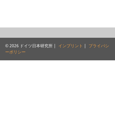
研修生
研究活動
研究活動の概要
研究クラスター
© 2026 ドイツ日本研究所 |
インプリント
|
プライバシ
日本におけるサステナビリティ
ーポリシー
研究クラスター
デジタル・トランスフォーメー
ション
研究クラスター
トランスリージョナル・ジャパ
ン