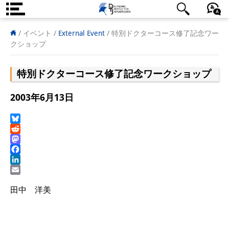
DIJ案内
日本語
English
Deutsch
/ イベント
/
External Event
/
特別ドクターコース修了記念ワー
クショップ
研究所の概要
特別ドクターコース修了記念ワークショップ
チーム
執行部
2003年6月13日
リサーチ・チーム
Bluesky
Reddit
学術誌・サイエンスコミュニケ
Mastodon
ーション
Facebook
LinkedIn
リサーチ・サポート
Email
田中 洋美
客員研究員
奨学生