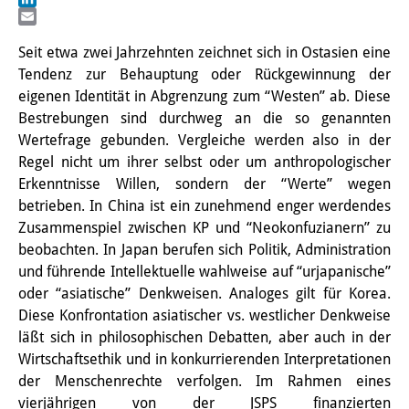
LinkedIn
研修生
Email
Seit etwa zwei Jahrzehnten zeichnet sich in Ostasien eine
研究活動
Tendenz zur Behauptung oder Rückgewinnung der
eigenen Identität in Abgrenzung zum “Westen” ab. Diese
研究活動の概要
Bestrebungen sind durchweg an die so genannten
研究クラスター
Wertefrage gebunden. Vergleiche werden also in der
Regel nicht um ihrer selbst oder um anthropologischer
日本におけるサステナビリティ
Erkenntnisse Willen, sondern der “Werte” wegen
betrieben. In China ist ein zunehmend enger werdendes
研究クラスター
Zusammenspiel zwischen KP und “Neokonfuzianern” zu
デジタル・トランスフォーメー
beobachten. In Japan berufen sich Politik, Administration
und führende Intellektuelle wahlweise auf “urjapanische”
ション
oder “asiatische” Denkweisen. Analoges gilt für Korea.
研究クラスター
Diese Konfrontation asiatischer vs. westlicher Denkweise
läßt sich in philosophischen Debatten, aber auch in der
トランスリージョナル・ジャパ
Wirtschaftsethik und in konkurrierenden Interpretationen
ン
der Menschenrechte verfolgen. Im Rahmen eines
vierjährigen von der JSPS finanzierten