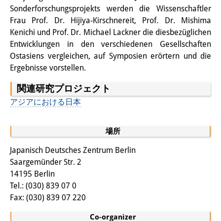
知識ラボ
Sonderforschungsprojekts werden die Wissenschaftler
Frau Prof. Dr. Hijiya-Kirschnereit, Prof. Dr. Mishima
知識生産と知識インフラ
Kenichi und Prof. Dr. Michael Lackner die diesbezüglichen
その他のプロジェクト
Entwicklungen in den verschiedenen Gesellschaften
Ostasiens vergleichen, auf Symposien erörtern und die
元研究フォーカス
Ergebnisse vorstellen.
イベント
関連研究プロジェクト
アジアにおける日本
イベント概要
DIJ フォーラム
場所
DIJ 研究会
Japanisch Deutsches Zentrum Berlin
Saargemünder Str. 2
レクチャーシリーズ
14195 Berlin
Tel.: (030) 839 07 0
シンポジウム・会議
Fax: (030) 839 07 220
ワークショップ
Co-organizer