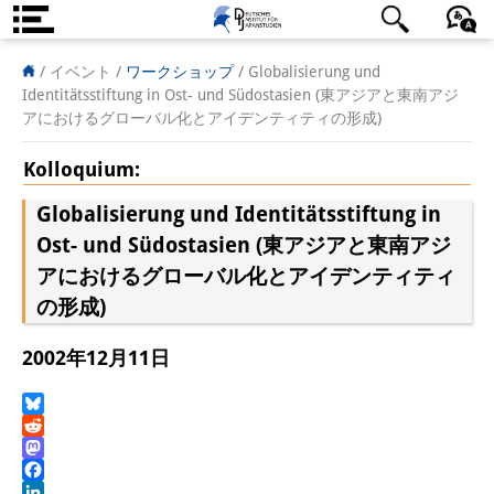
DIJ案内
日本語
English
Deutsch
/ イベント
/
ワークショップ
/
Globalisierung und
Identitätsstiftung in Ost- und Südostasien (東アジアと東南アジ
研究所の概要
アにおけるグローバル化とアイデンティティの形成)
チーム
Kolloquium:
執行部
Globalisierung und Identitätsstiftung in
Ost- und Südostasien (東アジアと東南アジ
リサーチ・チーム
アにおけるグローバル化とアイデンティティ
学術誌・サイエンスコミュニケ
の形成)
ーション
2002年12月11日
リサーチ・サポート
Bluesky
客員研究員
Reddit
Mastodon
奨学生
Facebook