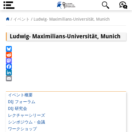
DIJ案内
日本語
English
Deutsch
/ イベント /
Ludwig- Maximilians-Universität, Munich
研究所の概要
Ludwig- Maximilians-Universität, Munich
チーム
Bluesky
執行部
Reddit
Mastodon
リサーチ・チーム
Facebook
LinkedIn
学術誌・サイエンスコミュニケ
Email
ーション
イベント概要
DIJ フォーラム
リサーチ・サポート
DIJ 研究会
客員研究員
レクチャーシリーズ
シンポジウム・会議
奨学生
ワークショップ