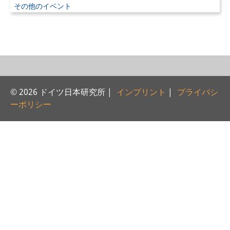
その他のイベント
研修生
研究活動
研究活動の概要
研究クラスター
© 2026 ドイツ日本研究所 |
インプリント
|
プライバシ
日本におけるサステナビリティ
ーポリシー
研究クラスター
デジタル・トランスフォーメー
ション
研究クラスター
トランスリージョナル・ジャパ
ン