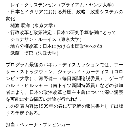
レイ・クリステンセン（ブライアム・ヤング大学）
その他のイベント
・日本とイタリアにおける外圧、政略、政党システムの
出版物
変化
樋渡 展洋（東京大学）
出版活動の概要
・行政改革と政策決定：日本の研究予算を例にとって
ジョナサン・ルーイス（東京大学）
Contemporary Japan
・地方分権改革：日本における市民政治への道
武藤 博巳（法政大学）
ビデオ
プログラム最後のパネル・ディスカッションでは、アー
DIJ モノグラフシリーズ
サー・ストックヴィン、ジェラルド・カーティス（コロ
DIJ ワーキングペーパー
ンビア大学）、河野健一（毎日新聞論説委員）、ゲープ
ハルド・ヒルシャー（南ドイツ新聞特派員）などの参加
DIJ ニュースレター
者により、日本の政治改革と民主主義について深い洞察
を可能にする幅広い討論が行われた。
ミスセラネアシリーズ
この発表内容は1999年の春に研究所の報告書として出版
する予定である。
ポッドキャスト
担当：ベレーナ・ブレヒンガー
旧出版物シリーズ