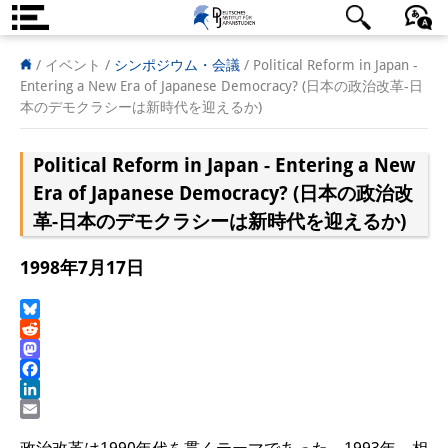
DIJ案内
日本語
English
Deutsch
/ イベント
/
シンポジウム・会議
/
Political Reform in Japan -
Entering a New Era of Japanese Democracy? (日本の政治改革-日
研究所の概要
本のデモクラシーは新時代を迎えるか)
チーム
Political Reform in Japan - Entering a New
執行部
Era of Japanese Democracy? (日本の政治改
革-日本のデモクラシーは新時代を迎えるか)
リサーチ・チーム
1998年7月17日
学術誌・サイエンスコミュニケ
ーション
Bluesky
Reddit
リサーチ・サポート
Mastodon
Facebook
客員研究員
LinkedIn
Email
奨学生