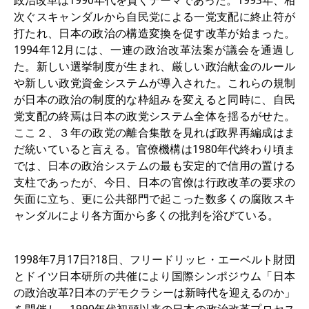
政治改革は1990年代を貫くテーマであった。1993年、相
次ぐスキャンダルから自民党による一党支配に終止符が
研修生
打たれ、日本の政治の構造変換を促す改革が始まった。
研究活動
1994年12月には、一連の政治改革法案が議会を通過し
た。新しい選挙制度が生まれ、厳しい政治献金のルール
研究活動の概要
や新しい政党資金システムが導入された。これらの規制
が日本の政治の制度的な枠組みを変えると同時に、自民
研究クラスター
党支配の終焉は日本の政党システム全体を揺るがせた。
日本におけるサステナビリティ
ここ２、３年の政党の離合集散を見れば政界再編成はま
だ統いていると言える。官僚機構は1980年代終わり頃ま
研究クラスター
では、日本の政治システムの最も安定的で信用の置ける
支柱であったが、今日、日本の官僚は行政改革の要求の
デジタル・トランスフォーメー
矢面に立ち、更に公共部門で起こった数多くの腐敗スキ
ション
ャンダルにより各方面から多くの批判を浴びている。
研究クラスター
1998年7月17日?18日、フリードリッヒ・エーベルト財団
トランスリージョナル・ジャパ
とドイツ日本研所の共催により国際シンポジウム「日本
ン
の政治改革?日本のデモクラシーは新時代を迎えるのか」