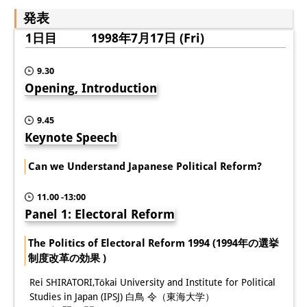
発表
図書室
1日目 1998年7月17日 (Fri)
開館時間：月曜日～金曜日 午前10
9.30
時～午後4時
Opening, Introduction
休館日： 土曜日、日曜日、祝日、
9.45
復活祭、クリスマス、年末年始
Keynote Speech
案内
Can we Understand Japanese Political Reform?
OPAC
11.00 -13:00
板東コレクション
Panel 1: Electoral Reform
三か国語対照人口学用語集
The Politics of Electoral Reform 1994 (1994年の選挙
制度改革の効果 )
日本の大学所蔵特殊コレクション
Rei SHIRATORI,Tōkai University and Institute for Political
Studies in Japan (IPSJ) 白鳥 令（東海大学）
Join us!