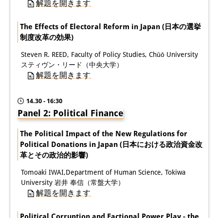
解題を開きます
専任研究員
（ドイツ語）
The Effects of Electoral Reform in Japan (日本の選挙
奨学金
制度改革の効果)
客員研究員プログラム
Steven R. REED, Faculty of Policy Studies, Chūō University
（英語）
スティヴン・リード（中央大学）
解題を開きます
研修生
（ドイツ語）
リンク
14.30 - 16:30
Panel 2: Political Finance
アクセス
The Political Impact of the New Regulations for
道案内
Political Donations in Japan (日本における政治資金改
革とその政治的影響)
メディア向け連絡先
Tomoaki IWAI,Department of Human Science, Tokiwa
University 岩井 奉信（常盤大学）
解題を開きます
Political Corruption and Factional Power Play - the