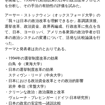
を開催し、1990年代初頭以来の日本の政治改革プロセス
知識ラボ
を分析し、その手法の有効性の評価を試みた。
知識生産と知識インフラ
アーサー・ストックウィン（オックスフォード大学）の
「我々は日本の政治改革を理解できるか」基調講演後、
その他のプロジェクト
選挙改革、政治資金、政界再編成、行政改革に焦点を当
元研究フォーカス
て、日本、ヨーロッパ、アメリカ各衆国の政治学者が日
本の政治システムの変遷について、活発な比較論議を行
イベント
った。
テーマと発表者は次のとおりである。
イベント概要
・1994年の選挙制度改革の効果
DIJ フォーラム
白鳥 令（東海大学）
・日本の選挙制度改革の効果
DIJ 研究会
スティヴン・リード（中央大学）
レクチャーシリーズ
・日本における政治資金改革とその政治的影響
岩井 奉信（常盤大学）
シンポジウム・会議
・クリーンな政治：政治腐敗と改革
ヴェレーナ・ブレヒンガー（ドイツ-日本研究所）
ワークショップ
・日本の政党の安定性―諸説比較