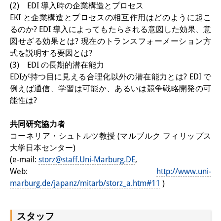
知識ラボ
(2) EDI 導入時の企業構造とプロセス
EKI と企業構造とプロセスの相互作用はどのように起こ
知識生産と知識インフラ
るのか? EDI 導入によってもたらされる意図した効果、意
図せざる効果とは? 現在のトランスフォーメーション方
その他のプロジェクト
式を説明する要因とは?
元研究フォーカス
(3) EDI の長期的潜在能力
EDIが持つ目に見える合理化以外の潜在能力とは? EDI で
イベント
例えば通信、学習は可能か、あるいは競争戦略開発の可
能性は?
イベント概要
共同研究協力者
DIJ フォーラム
コーネリア・シュトルツ教授 (マルブルク フィリップス
DIJ 研究会
大学日本センター)
(e-mail:
storz@staff.Uni-Marburg.DE
,
レクチャーシリーズ
Web:
http://www.uni-
marburg.de/japanz/mitarb/storz_a.htm#11
)
シンポジウム・会議
ワークショップ
スタッフ