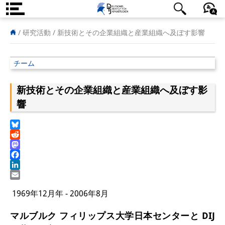
DIJ案内
日本語
English
Deutsch
/ 研究活動 /
新技術とその企業組織と産業組織へ及ぼす影響
研究所の概要
チーム
チーム
新技術とその企業組織と産業組織へ及ぼす影
執行部
響
リサーチ・チーム
Bluesky
学術誌・サイエンスコミュニケ
Reddit
ーション
Mastodon
Facebook
LinkedIn
リサーチ・サポート
Email
1969年12月年 - 2006年8月
客員研究員
マルブルク フィリップス大学日本センターと DIJ
奨学生