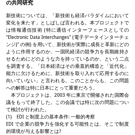
の共同研究
研修生
新技術については、「新技術も経済パラダイムにおいて
研究活動
変化を来たす」としばしば言われる。本プロジェクトで
は情報通信技術 (特に通信インターフェースとしての
研究活動の概要
"Electronic Data Interchanges" (電子データインターチェ
ンジ)" の例) を用いて、新技術が実際に成長と革新にどの
研究クラスター
ように作用するのか、一国民経済の競争力を長期維持さ
日本におけるサステナビリティ
せるためにどのような力を持っているのか、という二点
を調査する。「日本経済はその垂直的構造と「近代化」
研究クラスター
能力に欠けるために、新技術を取り入れて応用するのに
デジタル・トランスフォーメー
向いていない」と言われる。このことからも、この問題
への解答は特に日本にとって重要だろう。
ション
本プロジェクトは、2003 年に東京で開催された国際会
議をもって終了した。この会議では特に次の問題につい
研究クラスター
て検討が行われた。
トランスリージョナル・ジャパ
(1) EDI と制度上の基本条件: 一般的考察
EDI で企業の競争力を強化する可能性とは、そこで制度
ン
的環境が与える影響とは?