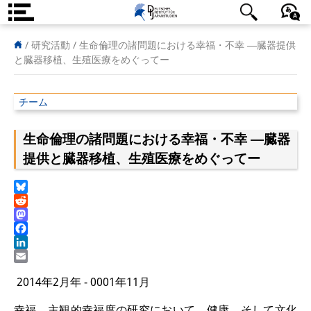
DIJ案内
日本語
English
Deutsch
/ 研究活動 /
生命倫理の諸問題における幸福・不幸 ―臓器提供
と臓器移植、生殖医療をめぐってー
研究所の概要
チーム
チーム
執行部
生命倫理の諸問題における幸福・不幸 ―臓器
提供と臓器移植、生殖医療をめぐってー
リサーチ・チーム
学術誌・サイエンスコミュニケ
Bluesky
ーション
Reddit
Mastodon
Facebook
リサーチ・サポート
LinkedIn
Email
客員研究員
2014年2月年 - 0001年11月
奨学生
幸福、主観的幸福度の研究において、健康、そして文化