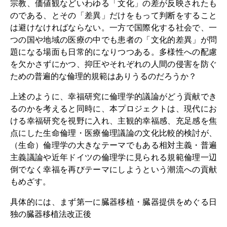
宗教、価値観などいわゆる「文化」の差が反映されたも
知識ラボ
のである、とその「差異」だけをもって判断をすること
知識生産と知識インフラ
は避けなければならない。一方で国際化する社会で、一
つの国や地域の医療の中でも患者の「文化的差異」が問
その他のプロジェクト
題になる場面も日常的になりつつある。多様性への配慮
を欠かさずにかつ、抑圧やそれぞれの人間の侵害を防ぐ
元研究フォーカス
ための普遍的な倫理的規範はありうるのだろうか？
イベント
上述のように、幸福研究に倫理学的議論がどう貢献でき
るのかを考えると同時に、本プロジェクトは、現代にお
イベント概要
ける幸福研究を視野に入れ、主観的幸福感、充足感を焦
DIJ フォーラム
点にした生命倫理・医療倫理議論の文化比較的検討が、
（生命）倫理学の大きなテーマでもある相対主義・普遍
DIJ 研究会
主義議論や近年ドイツの倫理学に見られる規範倫理一辺
倒でなく幸福を再びテーマにしようという潮流への貢献
レクチャーシリーズ
もめざす。
シンポジウム・会議
具体的には、まず第一に臓器移植・臓器提供をめぐる日
独の臓器移植法改正後
ワークショップ