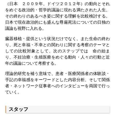
（日本 ２００９年、ドイツ２０１２年）の動向とそれ
その他のイベント
をめぐる政治的・哲学的議論に現れる満たされた人生、
出版物
その終わりのあるべき姿に関する理解を比較検討する。
日本で現在政治的にも盛んな尊厳死法についての日独の
出版活動の概要
議論も視野に入れる。
Contemporary Japan
臓器移植・提供という状況だけでなく、また生命の終わ
り、死と幸福・不幸との関わりに関する考察のテーマと
ビデオ
しての比較対象として、次のステップでは 命の始ま
り、不妊治療・生殖医療をめぐる動向・人々の行動と近
DIJ モノグラフシリーズ
年の議論について考察する。
DIJ ワーキングペーパー
理論的研究を補う意味で、患者・医療関係者の体験談・
手記の幸福感をキーワードとした内容分析、そして関係
DIJ ニュースレター
者・ネットワーク従事者へのインタビューを両国で行っ
ミスセラネアシリーズ
ていく。
ポッドキャスト
スタッフ
旧出版物シリーズ