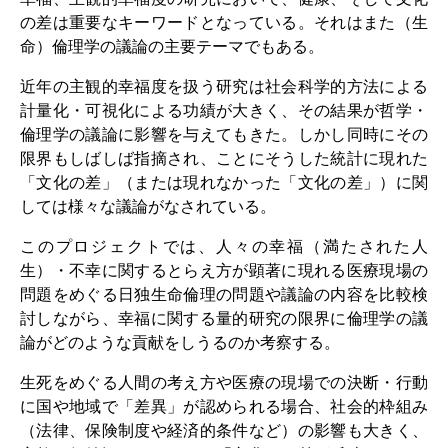
の差は重要なキーワードとなっている。それはまた（生
研修生
命）倫理学の議論の主要テーマでもある。
研究活動
近年の主観的幸福度を扱う研究は社会科学的方法による
計量化・可視化による功績が大きく、その結果が哲学・
研究活動の概要
倫理学の議論に影響を与えてもきた。しかし同時にその
研究クラスター
限界もしばしば指摘され、ことにそうした統計に現れた
「文化の差」（または現れなかった「文化の差」）に関
日本におけるサステナビリティ
しては様々な議論がなされている。
研究クラスター
このプロジェクトでは、人々の幸福（満たされた人
デジタル・トランスフォーメー
生）・不幸に関するとらえ方が顕著に現れる医療現場の
問題をめぐる日独生命倫理の問題や議論の内容を比較検
ション
討しながら、幸福に関する量的研究の限界に倫理学の議
論がどのような貢献をしうるのか考察する。
研究クラスター
トランスリージョナル・ジャパ
生死をめぐる人間の考え方や医療の現場での決断・行動
に国や地域で「差異」が認められる場合、社会的枠組み
ン
（法律、保険制度や経済的条件など）の影響も大きく、