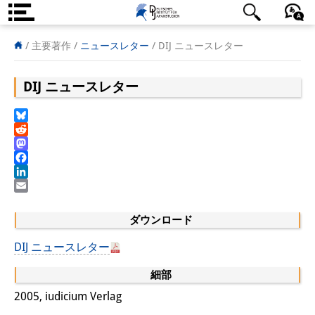
DIJ案内
日本語
English
Deutsch
/ 主要著作 /
ニュースレター
/
DIJ ニュースレター
研究所の概要
DIJ ニュースレター
チーム
Bluesky
執行部
Reddit
Mastodon
リサーチ・チーム
Facebook
LinkedIn
学術誌・サイエンスコミュニケ
Email
ーション
ダウンロード
リサーチ・サポート
DIJ ニュースレター
客員研究員
細部
2005, iudicium Verlag
奨学生