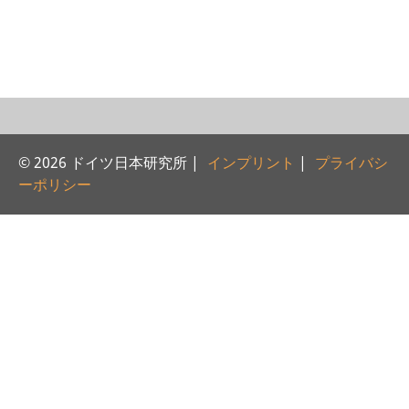
研修生
研究活動
研究活動の概要
研究クラスター
© 2026 ドイツ日本研究所 |
インプリント
|
プライバシ
日本におけるサステナビリティ
ーポリシー
研究クラスター
デジタル・トランスフォーメー
ション
研究クラスター
トランスリージョナル・ジャパ
ン