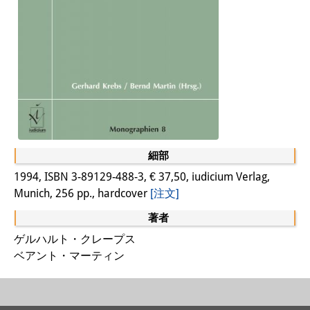
専任研究員
（ドイツ語）
奨学金
客員研究員プログラム
（英語）
研修生
（ドイツ語）
リンク
細部
アクセス
1994, ISBN 3-89129-488-3, € 37,50, iudicium Verlag,
Munich, 256 pp., hardcover
[注文]
道案内
著者
メディア向け連絡先
ゲルハルト・クレープス
ベアント・マーティン