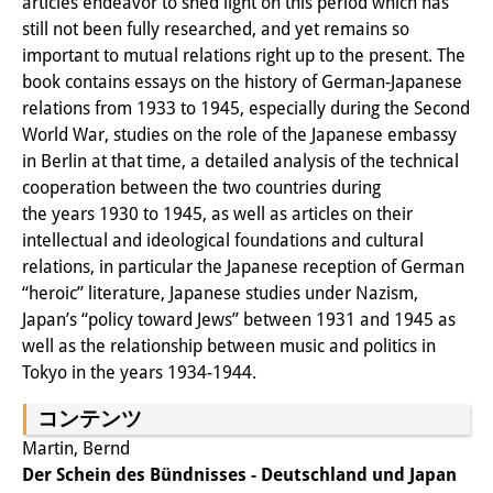
articles endeavor to shed light on this period which has
still not been fully researched, and yet remains so
研修生
important to mutual relations right up to the present. The
研究活動
book contains essays on the history of German-Japanese
relations from 1933 to 1945, especially during the Second
研究活動の概要
World War, studies on the role of the Japanese embassy
in Berlin at that time, a detailed analysis of the technical
研究クラスター
cooperation between the two countries during
日本におけるサステナビリティ
the years 1930 to 1945, as well as articles on their
intellectual and ideological foundations and cultural
研究クラスター
relations, in particular the Japanese reception of German
“heroic” literature, Japanese studies under Nazism,
デジタル・トランスフォーメー
Japan’s “policy toward Jews” between 1931 and 1945 as
ション
well as the relationship between music and politics in
Tokyo in the years 1934-1944.
研究クラスター
コンテンツ
トランスリージョナル・ジャパ
Martin, Bernd
ン
Der Schein des Bündnisses - Deutschland und Japan