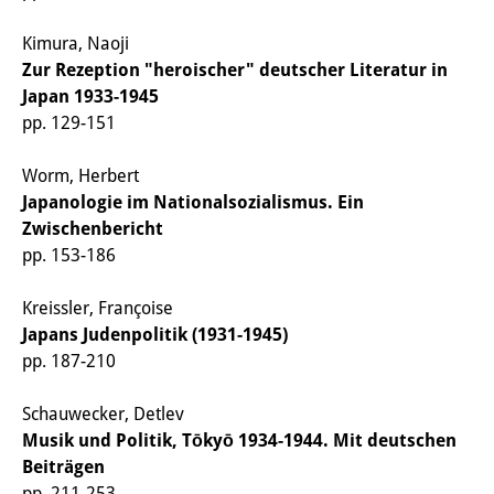
その他のイベント
Kimura, Naoji
出版物
Zur Rezeption "heroischer" deutscher Literatur in
Japan 1933-1945
出版活動の概要
pp. 129-151
Contemporary Japan
Worm, Herbert
Japanologie im Nationalsozialismus. Ein
ビデオ
Zwischenbericht
DIJ モノグラフシリーズ
pp. 153-186
DIJ ワーキングペーパー
Kreissler, Françoise
Japans Judenpolitik (1931-1945)
DIJ ニュースレター
pp. 187-210
ミスセラネアシリーズ
Schauwecker, Detlev
ポッドキャスト
Musik und Politik, Tōkyō 1934-1944. Mit deutschen
Beiträgen
旧出版物シリーズ
pp. 211-253