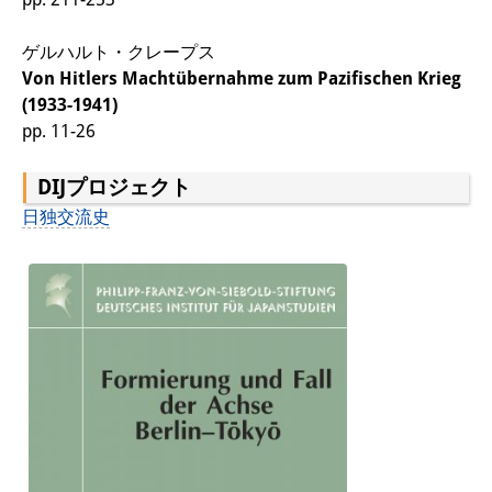
図書室
ゲルハルト・クレープス
Von Hitlers Machtübernahme zum Pazifischen Krieg
開館時間：月曜日～金曜日 午前10
(1933-1941)
時～午後4時
pp. 11-26
休館日： 土曜日、日曜日、祝日、
DIJプロジェクト
復活祭、クリスマス、年末年始
日独交流史
案内
OPAC
板東コレクション
三か国語対照人口学用語集
日本の大学所蔵特殊コレクション
Join us!