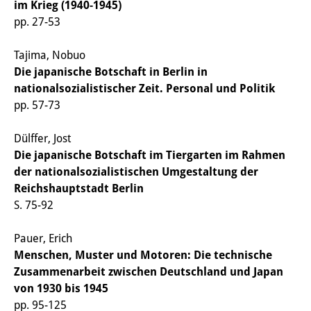
im Krieg (1940-1945)
知識ラボ
pp. 27-53
知識生産と知識インフラ
Tajima, Nobuo
その他のプロジェクト
Die japanische Botschaft in Berlin in
nationalsozialistischer Zeit. Personal und Politik
元研究フォーカス
pp. 57-73
イベント
Dülffer, Jost
イベント概要
Die japanische Botschaft im Tiergarten im Rahmen
der nationalsozialistischen Umgestaltung der
DIJ フォーラム
Reichshauptstadt Berlin
S. 75-92
DIJ 研究会
レクチャーシリーズ
Pauer, Erich
Menschen, Muster und Motoren: Die technische
シンポジウム・会議
Zusammenarbeit zwischen Deutschland und Japan
von 1930 bis 1945
ワークショップ
pp. 95-125