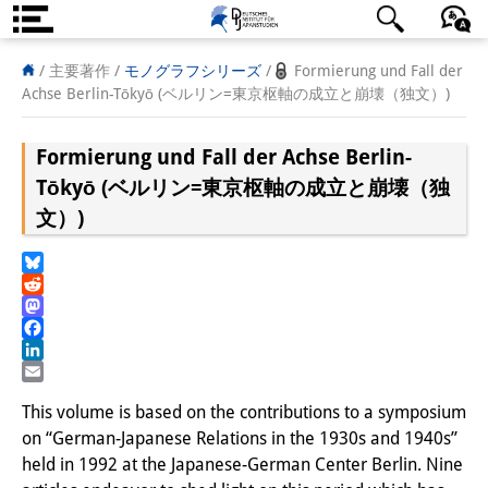
DIJ案内
日本語
English
Deutsch
/ 主要著作 /
モノグラフシリーズ
/
Formierung und Fall der
Achse Berlin-Tōkyō (ベルリン=東京枢軸の成立と崩壊（独文）)
研究所の概要
Formierung und Fall der Achse Berlin-
チーム
Tōkyō (ベルリン=東京枢軸の成立と崩壊（独
執行部
文）)
リサーチ・チーム
Bluesky
学術誌・サイエンスコミュニケ
Reddit
Mastodon
ーション
Facebook
LinkedIn
リサーチ・サポート
Email
This volume is based on the contributions to a symposium
客員研究員
on “German-Japanese Relations in the 1930s and 1940s”
held in 1992 at the Japanese-German Center Berlin. Nine
奨学生