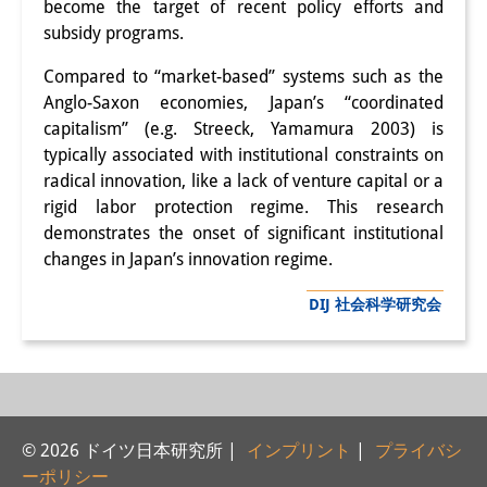
become the target of recent policy efforts and
研修生
subsidy programs.
研究活動
Compared to “market-based” systems such as the
Anglo-Saxon economies, Japan’s “coordinated
研究活動の概要
capitalism” (e.g. Streeck, Yamamura 2003) is
typically associated with institutional constraints on
研究クラスター
radical innovation, like a lack of venture capital or a
日本におけるサステナビリティ
rigid labor protection regime. This research
demonstrates the onset of significant institutional
研究クラスター
changes in Japan’s innovation regime.
デジタル・トランスフォーメー
DIJ 社会科学研究会
ション
研究クラスター
トランスリージョナル・ジャパ
© 2026 ドイツ日本研究所 |
インプリント
|
プライバシ
ン
ーポリシー