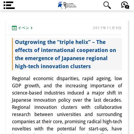
DIJ案内
日本語
English
Deutsch
イベント
2017年11月9日
研究所の概要
Outgrowing the “triple helix” – The
チーム
effects of international cooperation on
執行部
the emergence of Japanese regional
high-tech innovation clusters
リサーチ・チーム
Regional economic disparities, rapid ageing, low
学術誌・サイエンスコミュニケ
GDP growth, and the increasing importance of
ーション
science-based industries induced a major shift in
Japanese innovation policy over the last decades.
リサーチ・サポート
Regional innovation clusters with collaborative
research between universities and surrounding
客員研究員
companies at their core, promising radical high-tech
novelties with the potential for start-ups, have
奨学生