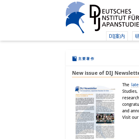
DIJ案内
主要著作
New issue of DIJ Newslett
The
late
Studies
researc
congratu
and anno
Visit ou