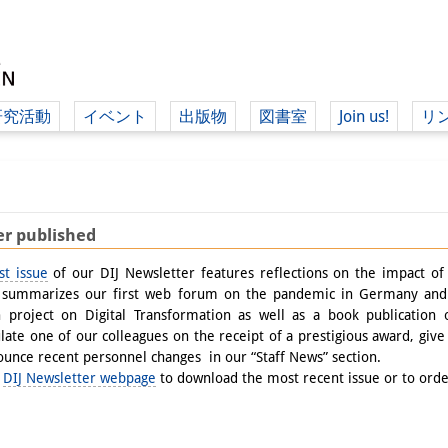
研究活動
イベント
出版物
図書室
Join us!
リ
（ド
er published
（ドイツ語
st issue
of our DIJ Newsletter features reflections on the impact o
, summarizes our first web forum on the pandemic in Germany and 
h project on Digital Transformation as well as a book publicatio
late one of our colleagues on the receipt of a prestigious award, give
unce recent personnel changes in our “Staff News” section.
r
DIJ Newsletter webpage
to download the most recent issue or to orde