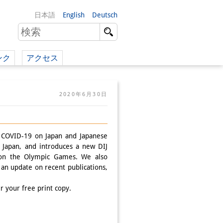
日本語
English
Deutsch
ンク
アクセス
イツ語）
2020年6月30日
（英語）
）
f COVID-19 on Japan and Japanese
Japan, and introduces a new DIJ
n on the Olympic Games. We also
 an update on recent publications,
r your free print copy.