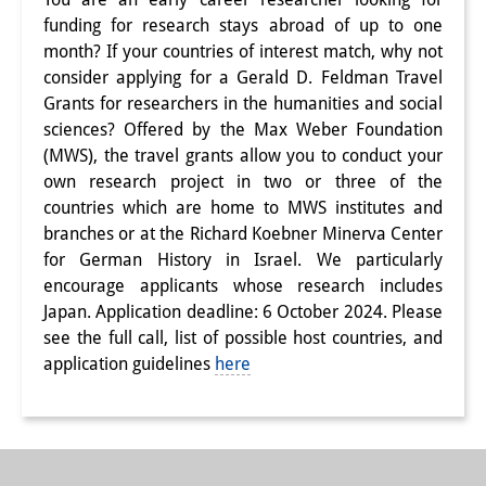
funding for research stays abroad of up to one
研修生
month? If your countries of interest match, why not
研究活動
consider applying for a Gerald D. Feldman Travel
Grants for researchers in the humanities and social
研究活動の概要
sciences? Offered by the Max Weber Foundation
(MWS), the travel grants allow you to conduct your
研究クラスター
own research project in two or three of the
日本におけるサステナビリティ
countries which are home to MWS institutes and
branches or at the Richard Koebner Minerva Center
研究クラスター
for German History in Israel. We particularly
encourage applicants whose research includes
デジタル・トランスフォーメー
Japan. Application deadline: 6 October 2024. Please
ション
see the full call, list of possible host countries, and
application guidelines
here
研究クラスター
トランスリージョナル・ジャパ
ン