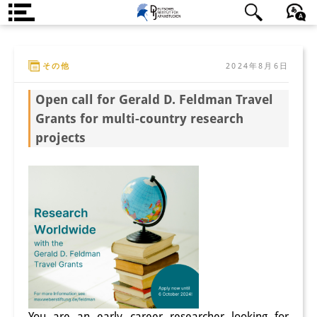
DIJ案内
日本語
English
Deutsch
その他
2024年8月6日
研究所の概要
Open call for Gerald D. Feldman Travel
チーム
Grants for multi-country research
執行部
projects
リサーチ・チーム
学術誌・サイエンスコミュニケ
ーション
リサーチ・サポート
客員研究員
奨学生
You are an early career researcher looking for