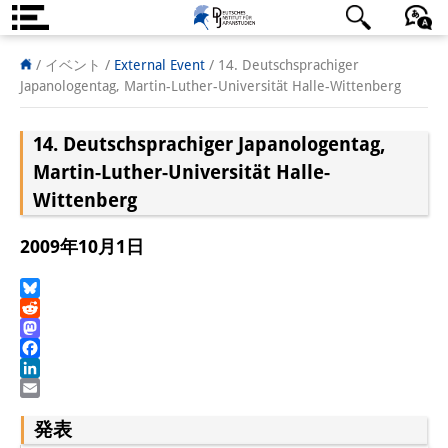
DIJ案内
日本語
English
Deutsch
/ イベント
/
External Event
/
14. Deutschsprachiger
Japanologentag, Martin-Luther-Universität Halle-Wittenberg
研究所の概要
14. Deutschsprachiger Japanologentag,
チーム
Martin-Luther-Universität Halle-
執行部
Wittenberg
リサーチ・チーム
2009年10月1日
学術誌・サイエンスコミュニケ
Bluesky
ーション
Reddit
Mastodon
リサーチ・サポート
Facebook
LinkedIn
客員研究員
Email
発表
奨学生