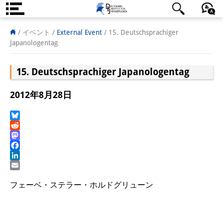
DIJ案内
日本語
English
Deutsch
/ イベント
/
External Event
/
15. Deutschsprachiger
Japanologentag
研究所の概要
15. Deutschsprachiger Japanologentag
チーム
執行部
2012年8月28日
リサーチ・チーム
Bluesky
Reddit
学術誌・サイエンスコミュニケ
Mastodon
ーション
Facebook
LinkedIn
リサーチ・サポート
Email
フェーベ・ステラー・ホルドグリューン
客員研究員
奨学生