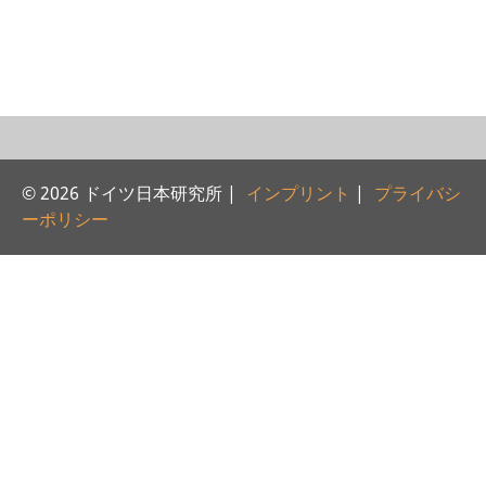
研修生
研究活動
研究活動の概要
研究クラスター
© 2026 ドイツ日本研究所 |
インプリント
|
プライバシ
日本におけるサステナビリティ
ーポリシー
研究クラスター
デジタル・トランスフォーメー
ション
研究クラスター
トランスリージョナル・ジャパ
ン