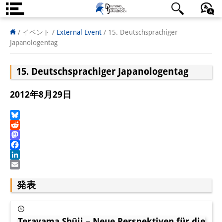
DIJ案内
日本語
English
Deutsch
/ イベント
/
External Event
/
15. Deutschsprachiger
Japanologentag
研究所の概要
15. Deutschsprachiger Japanologentag
チーム
執行部
2012年8月29日
リサーチ・チーム
Bluesky
Reddit
学術誌・サイエンスコミュニケ
Mastodon
ーション
Facebook
LinkedIn
リサーチ・サポート
Email
発表
客員研究員
奨学生
Terayama Shūji – Neue Perspektiven für die