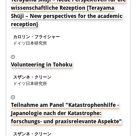
wissenschaftliche Rezeption [Terayama
研修生
Shūji – New perspectives for the academic
研究活動
reception]
研究活動の概要
カロリン・フライシャー
ドイツ日本研究所
研究クラスター
日本におけるサステナビリティ
Volunteering in Tohoku
研究クラスター
スザンネ・クリーン
デジタル・トランスフォーメー
ドイツ日本研究所
ション
Teilnahme am Panel "Katastrophenhilfe -
研究クラスター
Japanologie nach der Katastrophe:
トランスリージョナル・ジャパ
forschungs- und praxisrelevante Aspekte"
ン
スザンネ・クリーン