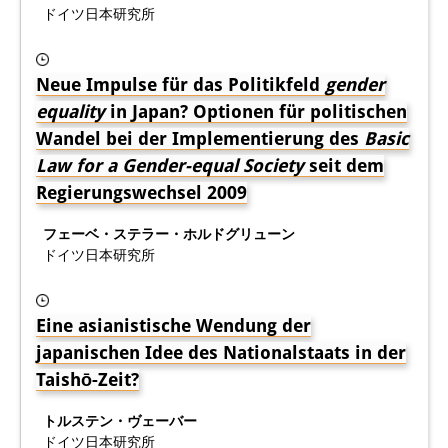
知識ラボ
ドイツ日本研究所
知識生産と知識インフラ
Neue Impulse für das Politikfeld
gender
その他のプロジェクト
equality
in Japan? Optionen für politischen
元研究フォーカス
Wandel bei der Implementierung des
Basic
Law for a Gender-equal Society
seit dem
イベント
Regierungswechsel 2009
イベント概要
フェーベ・ステラー・ホルドグリューン
ドイツ日本研究所
DIJ フォーラム
DIJ 研究会
Eine asianistische Wendung der
レクチャーシリーズ
japanischen Idee des Nationalstaats in der
Taishō-Zeit?
シンポジウム・会議
トルステン・ヴェーバー
ワークショップ
ドイツ日本研究所