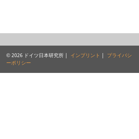
研修生
研究活動
研究活動の概要
研究クラスター
© 2026 ドイツ日本研究所 |
インプリント
|
プライバシ
日本におけるサステナビリティ
ーポリシー
研究クラスター
デジタル・トランスフォーメー
ション
研究クラスター
トランスリージョナル・ジャパ
ン