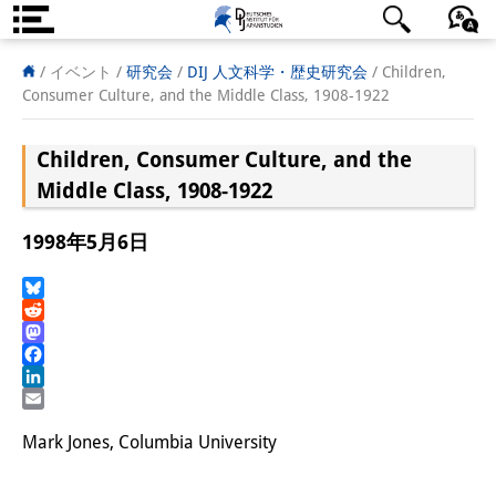
DIJ案内
日本語
English
Deutsch
/ イベント /
研究会
/
DIJ 人文科学・歴史研究会
/
Children,
Consumer Culture, and the Middle Class, 1908-1922
研究所の概要
Children, Consumer Culture, and the
チーム
Middle Class, 1908-1922
執行部
1998年5月6日
リサーチ・チーム
学術誌・サイエンスコミュニケ
Bluesky
Reddit
ーション
Mastodon
Facebook
リサーチ・サポート
LinkedIn
Email
客員研究員
Mark Jones, Columbia University
奨学生