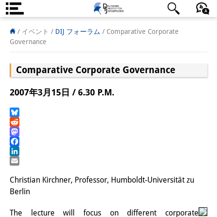
DIJ案内
日本語
English
Deutsch
/ イベント
/
DIJ フォーラム
/
Comparative Corporate
Governance
研究所の概要
Comparative Corporate Governance
チーム
執行部
2007年3月15日 / 6.30 P.M.
リサーチ・チーム
Bluesky
Reddit
学術誌・サイエンスコミュニケ
Mastodon
ーション
Facebook
LinkedIn
リサーチ・サポート
Email
Christian Kirchner, Professor, Humboldt-Universität zu
客員研究員
Berlin
奨学生
The lecture will focus on different corporate