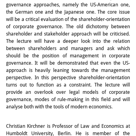
governance approaches, namely the US-American one,
研修生
the German one and the Japanese one. The core issue
will be a critical evaluation of the shareholder-orientation
研究活動
of corporate governance. The old dichotomy between
研究活動の概要
shareholder and stakeholder approach will be criticised.
The lecture will have a deeper look into the relation
研究クラスター
between shareholders and managers and ask which
should be the position of management in corporate
日本におけるサステナビリティ
governance. It will be demonstrated that even the US-
研究クラスター
approach is heavily leaning towards the management
perspective. In this perspective shareholder-orientation
デジタル・トランスフォーメー
turns out to function as a constraint. The lecture will
ション
provide an overlook over legal models of corporate
governance, modes of rule-making in this field and will
研究クラスター
analyse both with the tools of modern economics.
トランスリージョナル・ジャパ
Christian Kirchner is Professor of Law and Economics at
ン
Humboldt University, Berlin. He is member of the