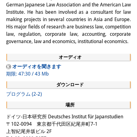
知識ラボ
German Japanese Law Association and the American Law
Institute. He has been involved as a consultant for law
知識生産と知識インフラ
making projects in several countries in Asia and Europe.
His major fields of research are business law, competition
その他のプロジェクト
law, regulation, corporate law, accounting, corporate
元研究フォーカス
governance, law and economics, institutional economics.
イベント
オーディオ
イベント概要
オーディオを聞きます
期限: 47:30 / 43 Mb
DIJ フォーラム
ダウンロード
DIJ 研究会
プログラム (2-2)
レクチャーシリーズ
場所
ドイツ-日本研究所 Deutsches Institut für Japanstudien
シンポジウム・会議
〒102-0094 東京都千代田区紀尾井町7-1
ワークショップ
上智紀尾井坂ビル 2F