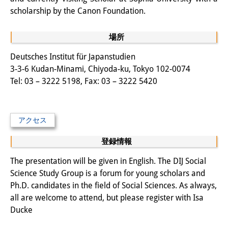
知識ラボ
scholarship by the Canon Foundation.
知識生産と知識インフラ
場所
その他のプロジェクト
Deutsches Institut für Japanstudien
元研究フォーカス
3-3-6 Kudan-Minami, Chiyoda-ku, Tokyo 102-0074
Tel: 03 – 3222 5198, Fax: 03 – 3222 5420
イベント
イベント概要
アクセス
DIJ フォーラム
登録情報
DIJ 研究会
The presentation will be given in English. The DIJ Social
Science Study Group is a forum for young scholars and
レクチャーシリーズ
Ph.D. candidates in the field of Social Sciences. As always,
シンポジウム・会議
all are welcome to attend, but please register with Isa
Ducke
ワークショップ