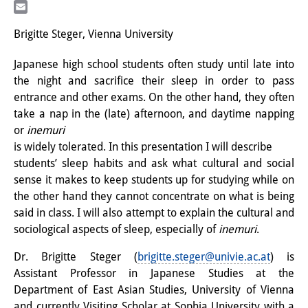
LinkedIn
研修生
Email
Brigitte Steger, Vienna University
研究活動
Japanese high school students often study until late into
研究活動の概要
the night and sacrifice their sleep in order to pass
entrance and other exams. On the other hand, they often
研究クラスター
take a nap in the (late) afternoon, and daytime napping
日本におけるサステナビリティ
or
inemuri
is widely tolerated. In this presentation I will describe
研究クラスター
students’ sleep habits and ask what cultural and social
sense it makes to keep students up for studying while on
デジタル・トランスフォーメー
the other hand they cannot concentrate on what is being
ション
said in class. I will also attempt to explain the cultural and
sociological aspects of sleep, especially of
inemuri
.
研究クラスター
Dr. Brigitte Steger (
brigitte.steger@univie.ac.at
) is
トランスリージョナル・ジャパ
Assistant Professor in Japanese Studies at the
ン
Department of East Asian Studies, University of Vienna
and currently Visiting Scholar at Sophia University with a