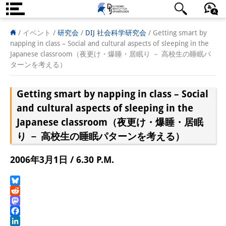
DIJ案内
日本語
English
Deutsch
/ イベント /
研究会
/
DIJ 社会科学研究会
/
Getting smart by
napping in class – Social and cultural aspects of sleeping in the
研究所の概要
Japanese classroom（夜更け・爆睡・居眠り － 高校生の睡眠パ
ターンを考える）
チーム
Getting smart by napping in class – Social
執行部
and cultural aspects of sleeping in the
リサーチ・チーム
Japanese classroom（夜更け・爆睡・居眠
り － 高校生の睡眠パターンを考える）
学術誌・サイエンスコミュニケ
ーション
2006年3月1日 / 6.30 P.M.
リサーチ・サポート
Bluesky
客員研究員
Reddit
Mastodon
奨学生
Facebook