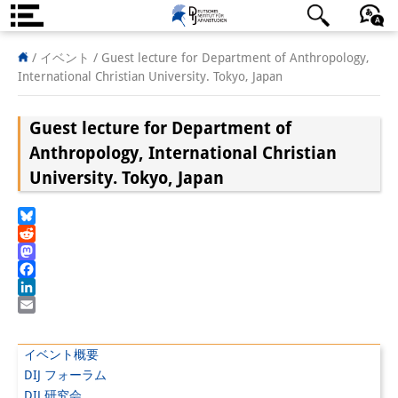
DIJ案内
日本語
English
Deutsch
/ イベント /
Guest lecture for Department of Anthropology,
International Christian University. Tokyo, Japan
研究所の概要
Guest lecture for Department of
チーム
Anthropology, International Christian
執行部
University. Tokyo, Japan
リサーチ・チーム
Bluesky
学術誌・サイエンスコミュニケ
Reddit
Mastodon
ーション
Facebook
LinkedIn
リサーチ・サポート
Email
客員研究員
イベント概要
DIJ フォーラム
奨学生
DIJ 研究会