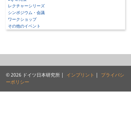
レクチャーシリーズ
研修生
シンポジウム・会議
ワークショップ
研究活動
その他のイベント
研究活動の概要
研究クラスター
日本におけるサステナビリティ
研究クラスター
© 2026 ドイツ日本研究所 |
インプリント
|
プライバシ
デジタル・トランスフォーメー
ーポリシー
ション
研究クラスター
トランスリージョナル・ジャパ
ン