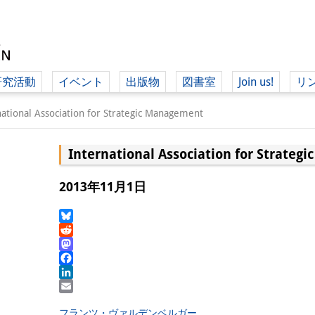
研究活動
イベント
出版物
図書室
Join us!
リ
（ド
national Association for Strategic Management
International Association for Strate
（ドイツ語
2013年11月1日
Bluesky
Reddit
Mastodon
Facebook
LinkedIn
Email
フランツ・ヴァルデンベルガー