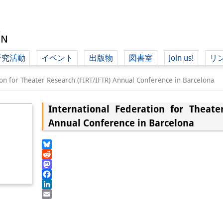
研究活動
イベント
出版物
図書室
Join us!
リ
（ド
ion for Theater Research (FIRT/IFTR) Annual Conference in Barcelona
International Federation for Theate
（ドイツ語
Annual Conference in Barcelona
Bluesky
Reddit
Mastodon
Facebook
LinkedIn
Email