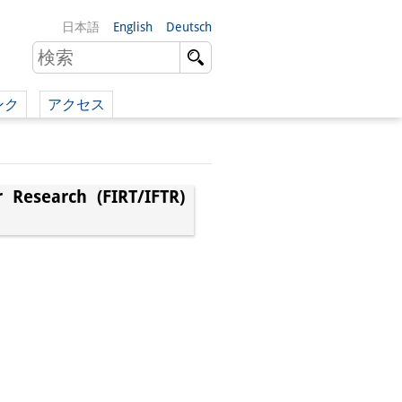
日本語
English
Deutsch
ンク
アクセス
イツ語）
（英語）
r Research (FIRT/IFTR)
）