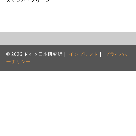
スザンネ・クリーン
研修生
研究活動
研究活動の概要
研究クラスター
© 2026 ドイツ日本研究所 |
インプリント
|
プライバシ
日本におけるサステナビリティ
ーポリシー
研究クラスター
デジタル・トランスフォーメー
ション
研究クラスター
トランスリージョナル・ジャパ
ン