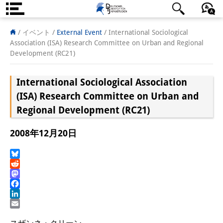
DIJ案内
日本語
English
Deutsch
/ イベント
/
External Event
/
International Sociological
Association (ISA) Research Committee on Urban and Regional
研究所の概要
Development (RC21)
チーム
International Sociological Association
執行部
(ISA) Research Committee on Urban and
Regional Development (RC21)
リサーチ・チーム
2008年12月20日
学術誌・サイエンスコミュニケ
ーション
Bluesky
Reddit
リサーチ・サポート
Mastodon
Facebook
客員研究員
LinkedIn
Email
奨学生