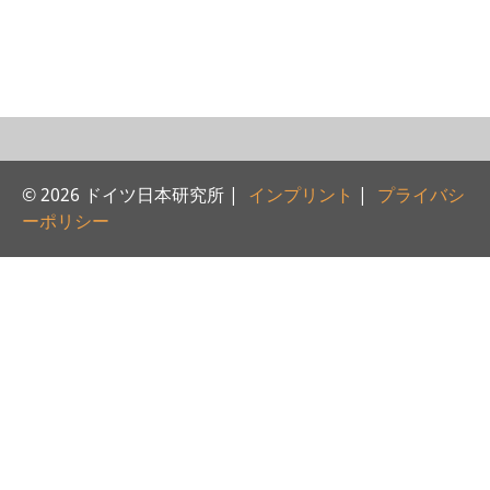
研修生
研究活動
研究活動の概要
研究クラスター
© 2026 ドイツ日本研究所 |
インプリント
|
プライバシ
日本におけるサステナビリティ
ーポリシー
研究クラスター
デジタル・トランスフォーメー
ション
研究クラスター
トランスリージョナル・ジャパ
ン