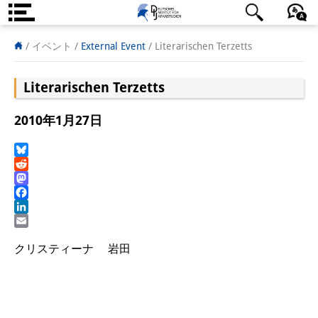
DIJ案内
日本語
English
Deutsch
/ イベント
/
External Event
/
Literarischen Terzetts
研究所の概要
Literarischen Terzetts
チーム
2010年1月27日
執行部
リサーチ・チーム
Bluesky
Reddit
Mastodon
学術誌・サイエンスコミュニケ
Facebook
ーション
LinkedIn
Email
リサーチ・サポート
クリスティーナ 岩田
客員研究員
奨学生