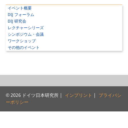
研修生
イベント概要
DIJ フォーラム
研究活動
DIJ 研究会
レクチャーシリーズ
研究活動の概要
シンポジウム・会議
ワークショップ
研究クラスター
その他のイベント
日本におけるサステナビリティ
研究クラスター
デジタル・トランスフォーメー
ション
© 2026 ドイツ日本研究所 |
インプリント
|
プライバシ
研究クラスター
ーポリシー
トランスリージョナル・ジャパ
ン