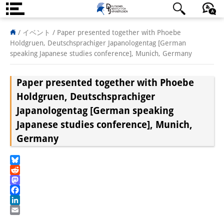
DIJ案内
日本語
English
Deutsch
/ イベント /
Paper presented together with Phoebe
Holdgruen, Deutschsprachiger Japanologentag [German
研究所の概要
speaking Japanese studies conference], Munich, Germany
チーム
Paper presented together with Phoebe
執行部
Holdgruen, Deutschsprachiger
Japanologentag [German speaking
リサーチ・チーム
Japanese studies conference], Munich,
学術誌・サイエンスコミュニケ
Germany
ーション
Bluesky
リサーチ・サポート
Reddit
Mastodon
客員研究員
Facebook
LinkedIn
奨学生
Email