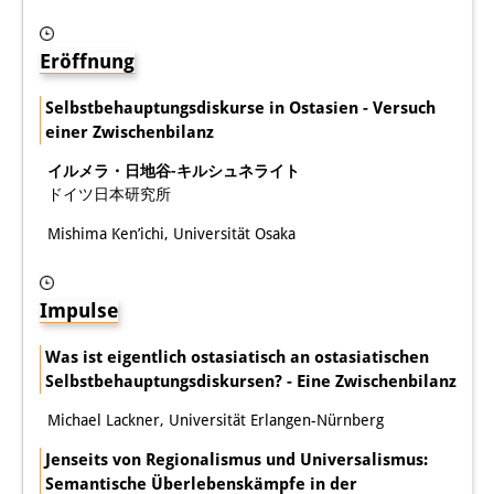
知識ラボ
知識生産と知識インフラ
Eröffnung
その他のプロジェクト
Selbstbehauptungsdiskurse in Ostasien - Versuch
einer Zwischenbilanz
元研究フォーカス
イルメラ・日地谷-キルシュネライト
イベント
ドイツ日本研究所
Mishima Ken’ichi, Universität Osaka
イベント概要
DIJ フォーラム
Impulse
DIJ 研究会
Was ist eigentlich ostasiatisch an ostasiatischen
レクチャーシリーズ
Selbstbehauptungsdiskursen? - Eine Zwischenbilanz
Michael Lackner, Universität Erlangen-Nürnberg
シンポジウム・会議
Jenseits von Regionalismus und Universalismus:
ワークショップ
Semantische Überlebenskämpfe in der