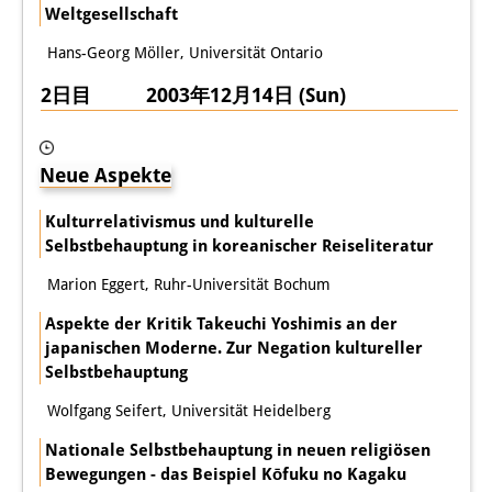
Weltgesellschaft
その他のイベント
Hans-Georg Möller, Universität Ontario
出版物
2日目 2003年12月14日 (Sun)
出版活動の概要
Contemporary Japan
Neue Aspekte
ビデオ
Kulturrelativismus und kulturelle
Selbstbehauptung in koreanischer Reiseliteratur
DIJ モノグラフシリーズ
Marion Eggert, Ruhr-Universität Bochum
DIJ ワーキングペーパー
Aspekte der Kritik Takeuchi Yoshimis an der
DIJ ニュースレター
japanischen Moderne. Zur Negation kultureller
Selbstbehauptung
ミスセラネアシリーズ
Wolfgang Seifert, Universität Heidelberg
ポッドキャスト
Nationale Selbstbehauptung in neuen religiösen
Bewegungen - das Beispiel Kōfuku no Kagaku
旧出版物シリーズ