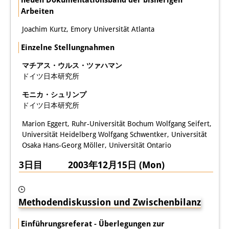
Arbeiten
専任研究員
（ドイツ語）
Joachim Kurtz, Emory Universität Atlanta
奨学金
Einzelne Stellungnahmen
客員研究員プログラム
（英語）
マチアス・ウルス・ツァハマン
ドイツ日本研究所
研修生
（ドイツ語）
モニカ・シュリンプ
リンク
ドイツ日本研究所
アクセス
Marion Eggert, Ruhr-Universität Bochum Wolfgang Seifert,
Universität Heidelberg Wolfgang Schwentker, Universität
道案内
Osaka Hans-Georg Möller, Universität Ontario
3日目 2003年12月15日 (Mon)
メディア向け連絡先
Methodendiskussion und Zwischenbilanz
Einführungsreferat - Überlegungen zur