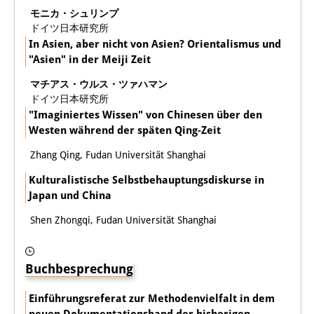
モニカ・シュリンプ
図書室
ドイツ日本研究所
In Asien, aber nicht von Asien? Orientalismus und
開館時間：月曜日～金曜日 午前10
"Asien" in der Meiji Zeit
時～午後4時
マチアス・ウルス・ツァハマン
ドイツ日本研究所
休館日： 土曜日、日曜日、祝日、
"Imaginiertes Wissen" von Chinesen über den
復活祭、クリスマス、年末年始
Westen während der späten Qing-Zeit
Zhang Qing, Fudan Universität Shanghai
案内
Kulturalistische Selbstbehauptungsdiskurse in
OPAC
Japan und China
板東コレクション
Shen Zhongqi, Fudan Universität Shanghai
三か国語対照人口学用語集
Buchbesprechung
日本の大学所蔵特殊コレクション
Einführungsreferat zur Methodenvielfalt in dem
Join us!
neuen Dokumentationsband der bisherigen