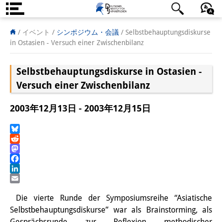
DIJ案内
日本語
English
Deutsch
/ イベント
/
シンポジウム・会議
/
Selbstbehauptungsdiskurse
in Ostasien - Versuch einer Zwischenbilanz
研究所の概要
Selbstbehauptungsdiskurse in Ostasien -
チーム
Versuch einer Zwischenbilanz
執行部
2003年12月13日 - 2003年12月15日
リサーチ・チーム
学術誌・サイエンスコミュニケ
Bluesky
Reddit
ーション
Mastodon
Facebook
リサーチ・サポート
LinkedIn
Email
客員研究員
Die vierte Runde der Symposiumsreihe “Asiatische
Selbstbehauptungsdiskurse” war als Brainstorming, als
奨学生
Gesprächsrunde zur Reflexion methodischer