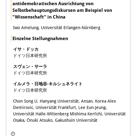
antidemokratischen Ausrichtung von
Selbstbehauptungsdiskursen am Beispiel von
"Wissenschaft" in China
Iwo Amelung, Universität Erlangen-Nürnberg
Einzelne Stellungnahmen
イサ・ドッカ
ドイツ日本研究所
スヴェン・サーラ
ドイツ日本研究所
イルメラ・日地谷-キルシュネライト
ドイツ日本研究所
Chon Song U, Hanyang Universität, Ansan, Korea Alex
Demirovic, Universität Frankfurt, Lee Eun-Jeung,
Universität Halle-Wittenberg Mishima Ken’ichi, Universität
Osaka, Ōnuki Atsuko, Gakushuin Universität