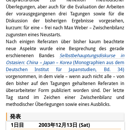
Überlegungen, aber auch für die Evaluation der Arbeiten
研修生
der vorausgegangenen drei Tagungen sowie für die
研究活動
Diskussion der bisherigen Ergebnisse vorgesehen,
kurzum: für eine – frei nach Max Weber – Zwischenbilanz
研究活動の概要
zugunsten eines Neustarts.
Nach einigen Referaten über bisher kaum beachtete
研究クラスター
neue Aspekte wurde eine Besprechung des gerade
日本におけるサステナビリティ
erschienenen Bandes
Selbstbehauptungsdiskurse in
Ostasien: China – Japan – Korea
(Monographien aus dem
研究クラスター
Deutschen Institut für Japanstudien, Bd. 34)
vorgenommen, in dem viele – wenn auch nicht alle – von
デジタル・トランスフォーメー
den bisher auf den Tagungen gehaltenen Referaten in
ション
überarbeiteter Form publiziert worden sind. Der letzte
Tag stand im Zeichen einer Zwischenbilanz und
研究クラスター
methodischer Überlegungen sowie eines Ausblicks.
トランスリージョナル・ジャパ
発表
ン
1日目 2003年12月13日 (Sat)