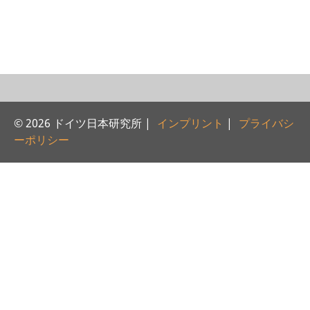
研修生
研究活動
研究活動の概要
研究クラスター
© 2026 ドイツ日本研究所 |
インプリント
|
プライバシ
日本におけるサステナビリティ
ーポリシー
研究クラスター
デジタル・トランスフォーメー
ション
研究クラスター
トランスリージョナル・ジャパ
ン