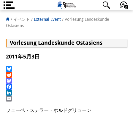
DIJ案内
日本語
English
Deutsch
/ イベント
/
External Event
/
Vorlesung Landeskunde
Ostasiens
研究所の概要
Vorlesung Landeskunde Ostasiens
チーム
執行部
2011年5月3日
リサーチ・チーム
Bluesky
Reddit
学術誌・サイエンスコミュニケ
Mastodon
ーション
Facebook
LinkedIn
リサーチ・サポート
Email
フェーベ・ステラー・ホルドグリューン
客員研究員
奨学生