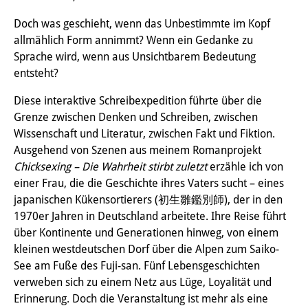
知識ラボ
Doch was geschieht, wenn das Unbestimmte im Kopf
知識生産と知識インフラ
allmählich Form annimmt? Wenn ein Gedanke zu
Sprache wird, wenn aus Unsichtbarem Bedeutung
その他のプロジェクト
entsteht?
元研究フォーカス
Diese interaktive Schreibexpedition führte über die
Grenze zwischen Denken und Schreiben, zwischen
イベント
Wissenschaft und Literatur, zwischen Fakt und Fiktion.
イベント概要
Ausgehend von Szenen aus meinem Romanprojekt
Chicksexing – Die Wahrheit stirbt zuletzt
erzähle ich von
DIJ フォーラム
einer Frau, die die Geschichte ihres Vaters sucht – eines
japanischen Kükensortierers (初生雛鑑別師), der in den
DIJ 研究会
1970er Jahren in Deutschland arbeitete. Ihre Reise führt
über Kontinente und Generationen hinweg, von einem
レクチャーシリーズ
kleinen westdeutschen Dorf über die Alpen zum Saiko-
シンポジウム・会議
See am Fuße des Fuji-san. Fünf Lebensgeschichten
verweben sich zu einem Netz aus Lüge, Loyalität und
ワークショップ
Erinnerung. Doch die Veranstaltung ist mehr als eine