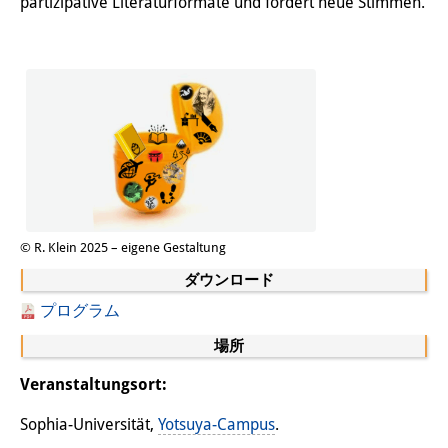
partizipative Literaturformate und fördert neue Stimmen.
図書室
開館時間：月曜日～金曜日 午前10
時～午後4時
休館日： 土曜日、日曜日、祝日、
復活祭、クリスマス、年末年始
案内
© R. Klein 2025 – eigene Gestaltung
OPAC
ダウンロード
板東コレクション
プログラム
場所
三か国語対照人口学用語集
Veranstaltungsort:
日本の大学所蔵特殊コレクション
Sophia-Universität,
Yotsuya-Campus
.
Join us!