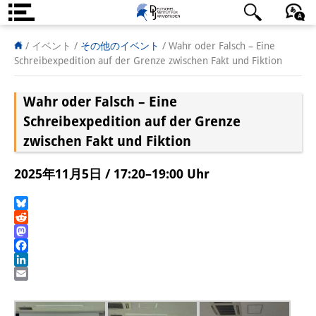
DIJ案内
日本語
English
Deutsch
/ イベント
/
その他のイベント
/
Wahr oder Falsch – Eine
Schreibexpedition auf der Grenze zwischen Fakt und Fiktion
研究所の概要
Wahr oder Falsch – Eine
チーム
Schreibexpedition auf der Grenze
執行部
zwischen Fakt und Fiktion
リサーチ・チーム
2025年11月5日 / 17:20–19:00 Uhr
学術誌・サイエンスコミュニケ
Bluesky
ーション
Reddit
Mastodon
リサーチ・サポート
Facebook
LinkedIn
客員研究員
Email
奨学生