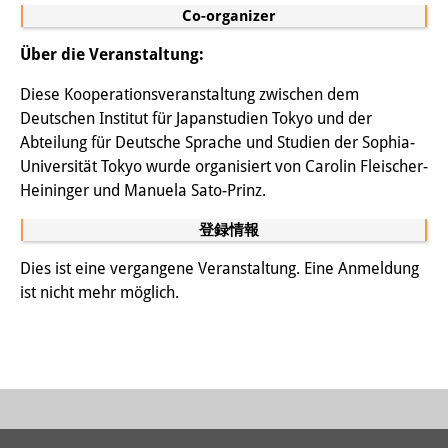
Co-organizer
専任研究員
（ドイツ語）
Über die Veranstaltung:
奨学金
Diese Kooperationsveranstaltung zwischen dem
客員研究員プログラム
（英語）
Deutschen Institut für Japanstudien Tokyo und der
Abteilung für Deutsche Sprache und Studien der Sophia-
研修生
（ドイツ語）
Universität Tokyo wurde organisiert von Carolin Fleischer-
Heininger und Manuela Sato-Prinz.
リンク
登録情報
アクセス
Dies ist eine vergangene Veranstaltung. Eine Anmeldung
道案内
ist nicht mehr möglich.
メディア向け連絡先