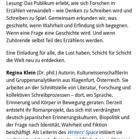
Lesung: Das Publikum erlebt, wie sich Forschen in
その他のイベント
Erzählen verwandelt – wie Denken zu Schreiben wird und
Schreiben zu Spiel. Gemeinsam erkunden wir, was
出版物
geschieht, wenn Wahrheit und Erfindung sich begegnen.
出版活動の概要
Wenn eine Frage eine Geschichte wird. Und wenn
Zuhörende selbst Teil des Erzählens werden.
Contemporary Japan
Eine Einladung für alle, die Lust haben, Schicht für Schicht
ビデオ
die Welt neu zu entdecken.
DIJ モノグラフシリーズ
Regina Klein
(Dr. phil.) Autorin, Kulturwissenschaftlerin
und Gruppenanalytikerin aus Klagenfurt, Österreich. Sie
DIJ ワーキングペーパー
arbeitet an der Schnittstelle von Literatur, Forschung und
kollektiven Schreibprozessen – dort, wo Sprache,
DIJ ニュースレター
Erinnerung und Körper in Bewegung geraten. Derzeit
entsteht ihr Romanprojekt, das sich mit verdrängten
ミスセラネアシリーズ
deutsch-japanischen Erinnerungskulturen, Biopolitik und
ポッドキャスト
der Frage nach Identität, Wahrheit und Fiktion
beschäftigt.
Als Leiterin des
Writers’ Space
initiiert sie
旧出版物シリーズ