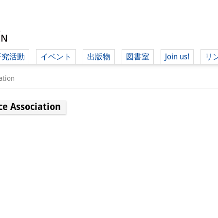
研究活動
イベント
出版物
図書室
Join us!
リ
（ド
ation
ce Association
（ドイツ語