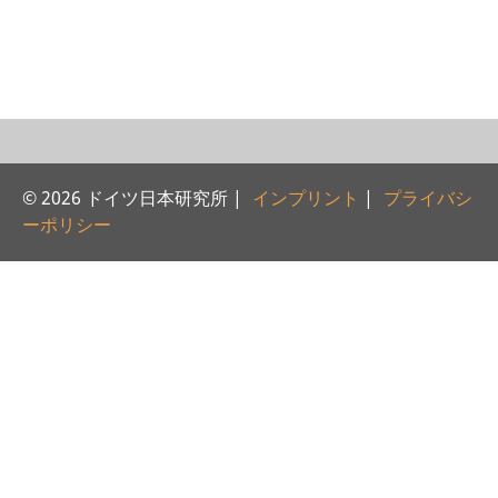
研修生
研究活動
研究活動の概要
研究クラスター
© 2026 ドイツ日本研究所 |
インプリント
|
プライバシ
日本におけるサステナビリティ
ーポリシー
研究クラスター
デジタル・トランスフォーメー
ション
研究クラスター
トランスリージョナル・ジャパ
ン