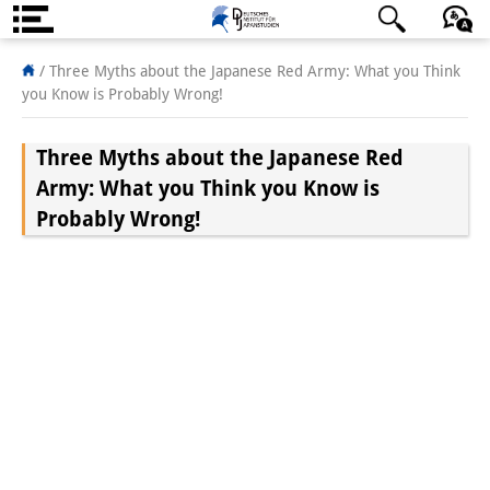
DIJ案内
日本語
English
Deutsch
/
Three Myths about the Japanese Red Army: What you Think
you Know is Probably Wrong!
研究所の概要
Three Myths about the Japanese Red
チーム
Army: What you Think you Know is
執行部
Probably Wrong!
リサーチ・チーム
学術誌・サイエンスコミュニケ
ーション
リサーチ・サポート
客員研究員
奨学生