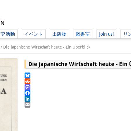
研究活動
イベント
出版物
図書室
Join us!
リ
（ド
/
Die japanische Wirtschaft heute - Ein Überblick
Die japanische Wirtschaft heute - Ein 
（ドイツ語
Bluesky
Reddit
Mastodon
Facebook
LinkedIn
Email