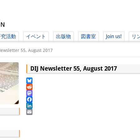
研究活動
イベント
出版物
図書室
Join us!
リ
（ド
Newsletter 55, August 2017
DIJ Newsletter 55, August 2017
（ドイツ語
Bluesky
Reddit
Mastodon
Facebook
LinkedIn
Email