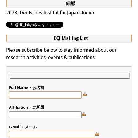
細部
研修生
2023, Deutsches Institut für Japanstudien
研究活動
研究活動の概要
DIJ Mailing List
研究クラスター
Please subscribe below to stay informed about our
research activities, events & publications:
日本におけるサステナビリティ
研究クラスター
デジタル・トランスフォーメー
Full Name・お名前
ション
研究クラスター
Affiliation・ご所属
トランスリージョナル・ジャパ
E-Mail・メール
ン