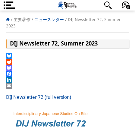
DIJ案内
日本語
English
Deutsch
/ 主要著作 /
ニュースレター
/
DIJ Newsletter 72, Summer
2023
研究所の概要
DIJ Newsletter 72, Summer 2023
チーム
執行部
Bluesky
Reddit
リサーチ・チーム
Mastodon
Facebook
学術誌・サイエンスコミュニケ
LinkedIn
Email
ーション
DIJ Newsletter 72 (full version)
リサーチ・サポート
客員研究員
奨学生