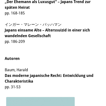
„Der Ehemann als Luxusgut“ – Japans Trend zur
その他のイベント
späten Heirat
pp. 168-185
出版物
出版活動の概要
インガー・マレーン・バッハマン
Japans einsame Alte – Alterssuizid in einer sich
Contemporary Japan
wandelnden Gesellschaft
pp. 186-209
ビデオ
DIJ モノグラフシリーズ
Autoren
DIJ ワーキングペーパー
Baum, Harald
DIJ ニュースレター
Das moderne japanische Recht: Entwicklung und
Charakteristika
ミスセラネアシリーズ
pp. 31-53
ポッドキャスト
旧出版物シリーズ