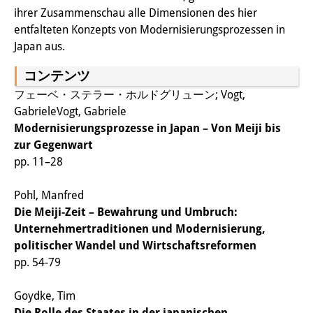
ihrer Zusammenschau alle Dimensionen des hier
研修生
entfalteten Konzepts von Modernisierungsprozessen in
Japan aus.
研究活動
コンテンツ
研究活動の概要
フェーベ・ステラー・ホルドグリューン; Vogt,
研究クラスター
GabrieleVogt, Gabriele
Modernisierungsprozesse in Japan – Von Meiji bis
日本におけるサステナビリティ
zur Gegenwart
研究クラスター
pp. 11–28
デジタル・トランスフォーメー
Pohl, Manfred
ション
Die Meiji-Zeit – Bewahrung und Umbruch:
Unternehmertraditionen und Modernisierung,
研究クラスター
politischer Wandel und Wirtschaftsreformen
pp. 54-79
トランスリージョナル・ジャパ
ン
Goydke, Tim
Die Rolle des Staates in der japanischen