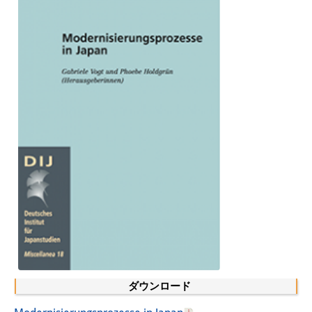
図書室
開館時間：月曜日～金曜日 午前10
時～午後4時
休館日： 土曜日、日曜日、祝日、
復活祭、クリスマス、年末年始
案内
OPAC
板東コレクション
三か国語対照人口学用語集
日本の大学所蔵特殊コレクション
ダウンロード
Join us!