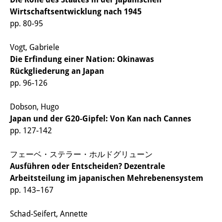
知識ラボ
Wirtschaftsentwicklung nach 1945
知識生産と知識インフラ
pp. 80-95
その他のプロジェクト
Vogt, Gabriele
Die Erfindung einer Nation: Okinawas
元研究フォーカス
Rückgliederung an Japan
pp. 96-126
イベント
イベント概要
Dobson, Hugo
Japan und der G20-Gipfel: Von Kan nach Cannes
DIJ フォーラム
pp. 127-142
DIJ 研究会
フェーベ・ステラー・ホルドグリューン
Ausführen oder Entscheiden? Dezentrale
レクチャーシリーズ
Arbeitsteilung im japanischen Mehrebenensystem
シンポジウム・会議
pp. 143–167
ワークショップ
Schad-Seifert, Annette