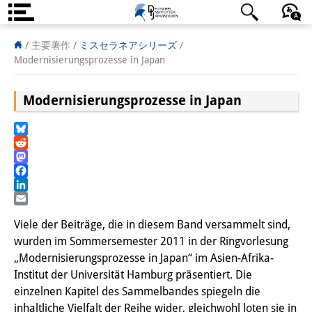
DIJ案内
日本語
English
Deutsch
/ 主要著作 /
ミスセラネアシリーズ
/
Modernisierungsprozesse in Japan
研究所の概要
Modernisierungsprozesse in Japan
チーム
執行部
Bluesky
Reddit
リサーチ・チーム
Mastodon
Facebook
学術誌・サイエンスコミュニケ
LinkedIn
Email
ーション
Viele der Beiträge, die in diesem Band versammelt sind,
wurden im Sommersemester 2011 in der Ringvorlesung
リサーチ・サポート
„Modernisierungsprozesse in Japan“ im Asien-Afrika-
客員研究員
Institut der Universität Hamburg präsentiert. Die
einzelnen Kapitel des Sammelbandes spiegeln die
奨学生
inhaltliche Vielfalt der Reihe wider, gleichwohl loten sie in