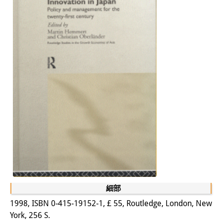
研修生
研究活動
研究活動の概要
研究クラスター
日本におけるサステナビリティ
研究クラスター
デジタル・トランスフォーメー
ション
研究クラスター
細部
トランスリージョナル・ジャパ
1998, ISBN 0-415-19152-1, £ 55, Routledge, London, New
ン
York, 256 S.