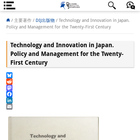
DIJ案内
日本語
English
Deutsch
/ 主要著作 /
DIJ出版物
/
Technology and Innovation in Japan.
Policy and Management for the Twenty-First Century
研究所の概要
Technology and Innovation in Japan.
チーム
Policy and Management for the Twenty-
執行部
First Century
リサーチ・チーム
Bluesky
学術誌・サイエンスコミュニケ
Reddit
Mastodon
ーション
Facebook
LinkedIn
リサーチ・サポート
Email
客員研究員
奨学生