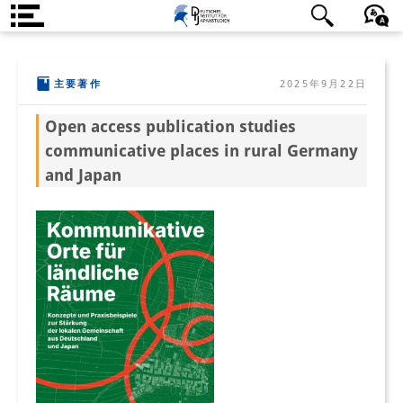
DIJ案内
日本語
English
Deutsch
主要著作
2025年9月22日
研究所の概要
Open access publication studies
チーム
communicative places in rural Germany
執行部
and Japan
リサーチ・チーム
学術誌・サイエンスコミュニケ
ーション
リサーチ・サポート
客員研究員
奨学生