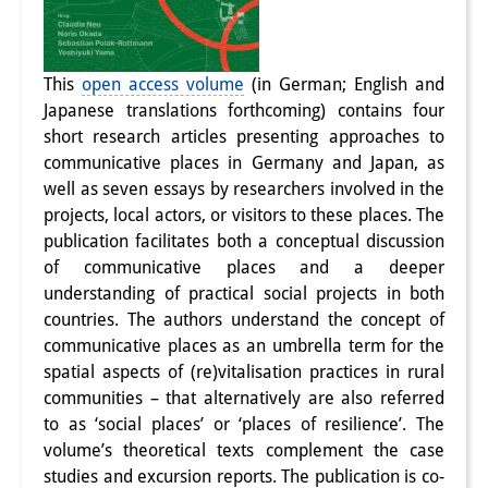
研修生
研究活動
This
open access volume
(in German; English and
Japanese translations forthcoming) contains four
研究活動の概要
short research articles presenting approaches to
communicative places in Germany and Japan, as
研究クラスター
well as seven essays by researchers involved in the
日本におけるサステナビリティ
projects, local actors, or visitors to these places. The
publication facilitates both a conceptual discussion
研究クラスター
of communicative places and a deeper
デジタル・トランスフォーメー
understanding of practical social projects in both
countries. The authors understand the concept of
ション
communicative places as an umbrella term for the
spatial aspects of (re)vitalisation practices in rural
研究クラスター
communities – that alternatively are also referred
トランスリージョナル・ジャパ
to as ‘social places’ or ‘places of resilience’. The
volume’s theoretical texts complement the case
ン
studies and excursion reports. The publication is co-