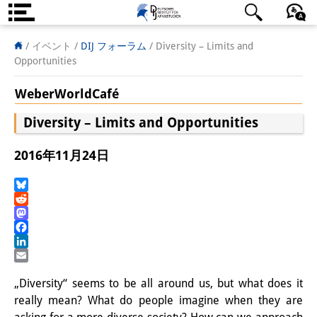
DIJ案内
日本語
English
Deutsch
/ イベント
/
DIJ フォーラム
/
Diversity – Limits and
Opportunities
研究所の概要
WeberWorldCafé
チーム
Diversity – Limits and Opportunities
執行部
2016年11月24日
リサーチ・チーム
学術誌・サイエンスコミュニケ
Bluesky
Reddit
ーション
Mastodon
Facebook
リサーチ・サポート
LinkedIn
Email
客員研究員
„Diversity“ seems to be all around us, but what does it
really mean? What do people imagine when they are
奨学生