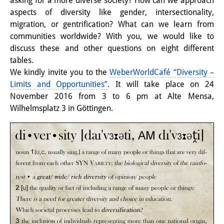
asking for a more diverse society? How can we approach
aspects of diversity like gender, intersectionality,
研修生
migration, or gentrification? What can we learn from
研究活動
communities worldwide? With you, we would like to
discuss these and other questions on eight different
研究活動の概要
tables.
We kindly invite you to the
WeberWorldCafé “Diversity –
研究クラスター
Limits and Opportunities”
. It will take place on 24
日本におけるサステナビリティ
November 2016 from 3 to 6 pm at Alte Mensa,
Wilhelmsplatz 3 in Göttingen.
研究クラスター
デジタル・トランスフォーメー
ション
研究クラスター
トランスリージョナル・ジャパ
ン