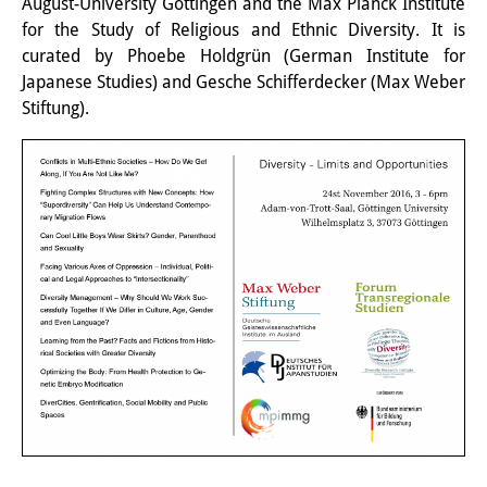
August-University Göttingen and the Max Planck Institute
その他のイベント
for the Study of Religious and Ethnic Diversity. It is
curated by Phoebe Holdgrün (German Institute for
出版物
Japanese Studies) and Gesche Schifferdecker (Max Weber
Stiftung).
出版活動の概要
Contemporary Japan
ビデオ
DIJ モノグラフシリーズ
DIJ ワーキングペーパー
DIJ ニュースレター
ミスセラネアシリーズ
ポッドキャスト
旧出版物シリーズ