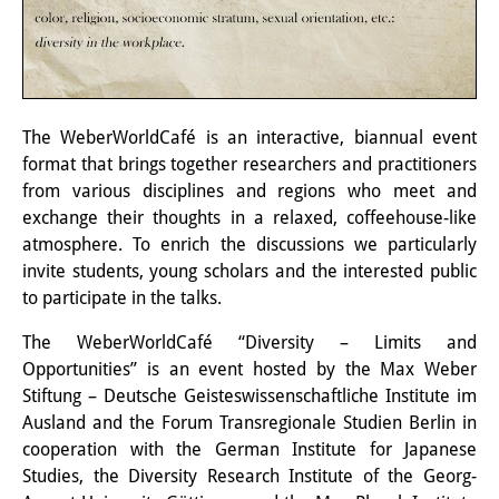
知識ラボ
知識生産と知識インフラ
その他のプロジェクト
The WeberWorldCafé is an interactive, biannual event
元研究フォーカス
format that brings together researchers and practitioners
from various disciplines and regions who meet and
イベント
exchange their thoughts in a relaxed, coffeehouse-like
イベント概要
atmosphere. To enrich the discussions we particularly
invite students, young scholars and the interested public
DIJ フォーラム
to participate in the talks.
DIJ 研究会
The WeberWorldCafé “Diversity – Limits and
Opportunities” is an event hosted by the Max Weber
レクチャーシリーズ
Stiftung – Deutsche Geisteswissenschaftliche Institute im
Ausland and the Forum Transregionale Studien Berlin in
シンポジウム・会議
cooperation with the German Institute for Japanese
ワークショップ
Studies, the Diversity Research Institute of the Georg-