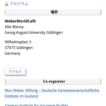
プログラム
専任研究員
（ドイツ語）
場所
奨学金
WeberWorldCafé
客員研究員プログラム
Alte Mensa
（英語）
Georg-August-University Göttingen
研修生
（ドイツ語）
Wilhelmsplatz 3
リンク
37073 Göttingen
Germany
アクセス
道案内
アクセス
メディア向け連絡先
Co-organizer
Max Weber Stiftung – Deutsche Geisteswissenschaftliche
Institute im Ausland
German Institute for Japanese Studies