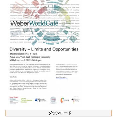
図書室
開館時間：月曜日～金曜日 午前10
時～午後4時
休館日： 土曜日、日曜日、祝日、
復活祭、クリスマス、年末年始
案内
OPAC
板東コレクション
三か国語対照人口学用語集
日本の大学所蔵特殊コレクション
ダウンロード
Join us!