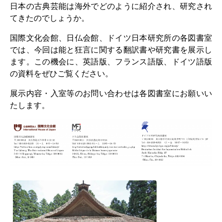
日本の古典芸能は海外でどのように紹介され、研究され
研修生
てきたのでしょうか。
研究活動
国際文化会館、日仏会館、ドイツ日本研究所の各図書室
では、今回は能と狂言に関する翻訳書や研究書を展示し
研究活動の概要
ます。この機会に、英語版、フランス語版、ドイツ語版
の資料をぜひご覧ください。
研究クラスター
展示内容・入室等のお問い合わせは各図書室にお願いい
日本におけるサステナビリティ
たします。
研究クラスター
デジタル・トランスフォーメー
ション
研究クラスター
トランスリージョナル・ジャパ
ン