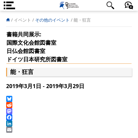
DIJ案内
日本語
English
Deutsch
/ イベント
/
その他のイベント
/
能・狂言
研究所の概要
書籍共同展示:
国際文化会館図書室
チーム
日仏会館図書室
執行部
ドイツ日本研究所図書室
リサーチ・チーム
能・狂言
学術誌・サイエンスコミュニケ
2019年3月1日 - 2019年3月29日
ーション
Bluesky
リサーチ・サポート
Reddit
Mastodon
客員研究員
Facebook
LinkedIn
奨学生
Email