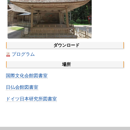
知識ラボ
知識生産と知識インフラ
その他のプロジェクト
元研究フォーカス
ダウンロード
イベント
プログラム
イベント概要
場所
DIJ フォーラム
国際文化会館図書室
DIJ 研究会
日仏会館図書室
レクチャーシリーズ
ドイツ日本研究所図書室
シンポジウム・会議
ワークショップ