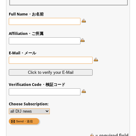
専任研究員
（ドイツ語）
Full Name・お名前
奨学金
Affiliation・ご所属
客員研究員プログラム
（英語）
研修生
（ドイツ語）
E-Mail・メール
リンク
アクセス
Verification Code・検証コード
道案内
メディア向け連絡先
Choose Subscription:
= required field