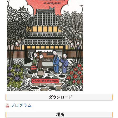
その他のイベント
出版物
出版活動の概要
Contemporary Japan
ビデオ
DIJ モノグラフシリーズ
DIJ ワーキングペーパー
DIJ ニュースレター
ミスセラネアシリーズ
ダウンロード
ポッドキャスト
プログラム
場所
旧出版物シリーズ