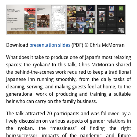
研修生
研究活動
研究活動の概要
Download
presentation slides
(PDF) © Chris McMorran
研究クラスター
What does it take to produce one of Japan’s most relaxing
日本におけるサステナビリティ
spaces: the ryokan? In this talk, Chris McMorran shared
研究クラスター
the behind-the-scenes work required to keep a traditional
Japanese inn running smoothly, from the daily tasks of
デジタル・トランスフォーメー
cleaning, serving, and making guests feel at home, to the
ション
generational work of producing and training a suitable
heir who can carry on the family business.
研究クラスター
The talk attracted 70 participants and was followed by a
トランスリージョナル・ジャパ
lively discussion on various aspects of gender relations in
ン
the ryokan, the “messiness” of finding the right
heir/successor, impacts of the pandemic, and future