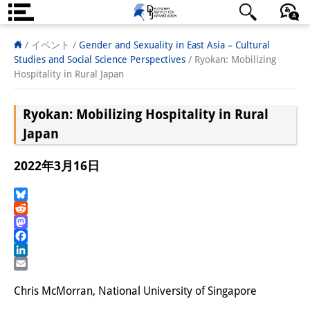
DIJ案内
日本語
English
Deutsch
/ イベント
/
Gender and Sexuality in East Asia – Cultural
Studies and Social Science Perspectives
/
Ryokan: Mobilizing
研究所の概要
Hospitality in Rural Japan
チーム
Ryokan: Mobilizing Hospitality in Rural
執行部
Japan
リサーチ・チーム
2022年3月16日
学術誌・サイエンスコミュニケ
Bluesky
ーション
Reddit
Mastodon
リサーチ・サポート
Facebook
LinkedIn
客員研究員
Email
Chris McMorran, National University of Singapore
奨学生