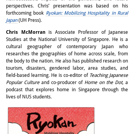
知識ラボ
perspectives. Chris’ presentation was based on his
forthcoming book
Ryokan: Mobilizing Hospitality in Rural
知識生産と知識インフラ
Japan
(UH Press).
その他のプロジェクト
Chris McMorran
is Associate Professor of Japanese
元研究フォーカス
Studies at the National University of Singapore. He is a
cultural geographer of contemporary Japan who
イベント
researches the geographies of home across scale, from
the body to the nation. He also has published research on
イベント概要
tourism, disasters, gendered labor, area studies, and
field-based learning. He is co-editor of
Teaching Japanese
DIJ フォーラム
Popular Culture
and co-producer of
Home on the Dot
, a
DIJ 研究会
podcast that explores home in Singapore through the
lives of NUS students.
レクチャーシリーズ
シンポジウム・会議
ワークショップ