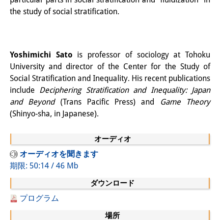
知識ラボ
the study of social stratification.
知識生産と知識インフラ
その他のプロジェクト
Yoshimichi Sato
is professor of sociology at Tohoku
元研究フォーカス
University and director of the Center for the Study of
Social Stratification and Inequality. His recent publications
イベント
include
Deciphering Stratification and Inequality: Japan
and Beyond
(Trans Pacific Press) and
Game Theory
イベント概要
(Shinyo-sha, in Japanese).
DIJ フォーラム
オーディオ
DIJ 研究会
オーディオを聞きます
期限: 50:14 / 46 Mb
レクチャーシリーズ
ダウンロード
シンポジウム・会議
プログラム
ワークショップ
場所