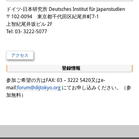
その他のイベント
ドイツ-日本研究所 Deutsches Institut für Japanstudien
〒102-0094 東京都千代田区紀尾井町7-1
出版物
上智紀尾井坂ビル 2F
Tel: 03- 3222-5077
出版活動の概要
Contemporary Japan
アクセス
ビデオ
登録情報
DIJ モノグラフシリーズ
参加ご希望の方はFAX: 03 – 3222 5420又はe-
DIJ ワーキングペーパー
mail:
forum@dijtokyo.org
にてお申し込みください。（参
加無料）
DIJ ニュースレター
ミスセラネアシリーズ
ポッドキャスト
旧出版物シリーズ