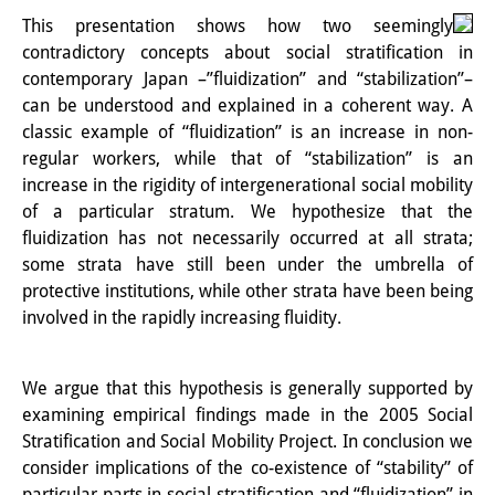
This presentation shows how two seemingly
研修生
contradictory concepts about social stratification in
研究活動
contemporary Japan –”fluidization” and “stabilization”–
can be understood and explained in a coherent way. A
研究活動の概要
classic example of “fluidization” is an increase in non-
regular workers, while that of “stabilization” is an
研究クラスター
increase in the rigidity of intergenerational social mobility
日本におけるサステナビリティ
of a particular stratum. We hypothesize that the
fluidization has not necessarily occurred at all strata;
研究クラスター
some strata have still been under the umbrella of
protective institutions, while other strata have been being
デジタル・トランスフォーメー
involved in the rapidly increasing fluidity.
ション
研究クラスター
We argue that this hypothesis is generally supported by
examining empirical findings made in the 2005 Social
トランスリージョナル・ジャパ
Stratification and Social Mobility Project. In conclusion we
ン
consider implications of the co-existence of “stability” of
particular parts in social stratification and “fluidization” in