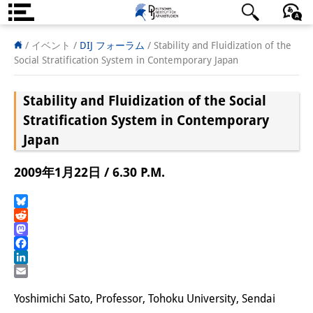
DIJ案内
日本語
English
Deutsch
/ イベント
/
DIJ フォーラム
/
Stability and Fluidization of the
Social Stratification System in Contemporary Japan
研究所の概要
Stability and Fluidization of the Social
チーム
Stratification System in Contemporary
執行部
Japan
リサーチ・チーム
2009年1月22日 / 6.30 P.M.
学術誌・サイエンスコミュニケ
Bluesky
ーション
Reddit
Mastodon
リサーチ・サポート
Facebook
LinkedIn
客員研究員
Email
Yoshimichi Sato, Professor, Tohoku University, Sendai
奨学生