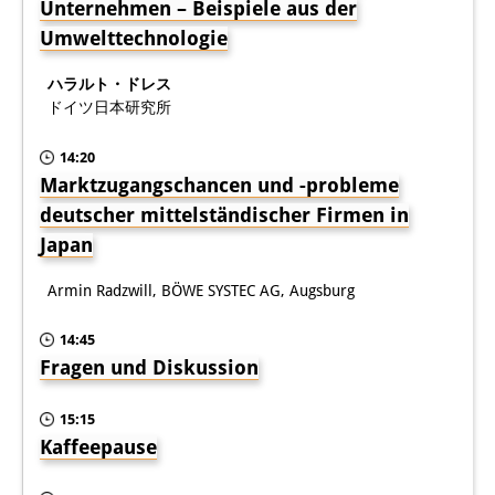
Unternehmen – Beispiele aus der
図書室
Umwelttechnologie
開館時間：月曜日～金曜日 午前10
ハラルト・ドレス
ドイツ日本研究所
時～午後4時
14:20
休館日： 土曜日、日曜日、祝日、
Marktzugangschancen und -probleme
復活祭、クリスマス、年末年始
deutscher mittelständischer Firmen in
Japan
案内
Armin Radzwill, BÖWE SYSTEC AG, Augsburg
OPAC
板東コレクション
14:45
Fragen und Diskussion
三か国語対照人口学用語集
15:15
日本の大学所蔵特殊コレクション
Kaffeepause
Join us!