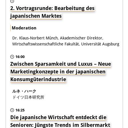
2. Vortragsrunde: Bearbeitung des
専任研究員
（ドイツ語）
japanischen Marktes
奨学金
Moderation
客員研究員プログラム
（英語）
Dr. Klaus-Norbert Münch, Akademischer Direktor,
研修生
Wirtschaftswissenschaftliche Fakultät, Universität Augsburg
（ドイツ語）
リンク
16:00
Zwischen Sparsamkeit und Luxus – Neue
アクセス
Marketingkonzepte in der japanischen
Konsumgüterindustrie
道案内
ルネ・ハーク
メディア向け連絡先
ドイツ日本研究所
16:25
Die japanische Wirtschaft entdeckt die
Senioren: Jüngste Trends im Silbermarkt