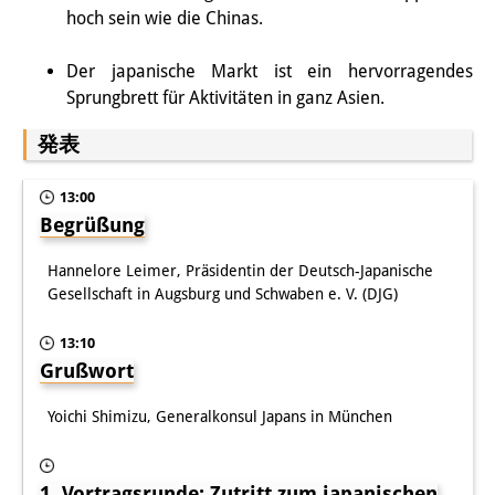
知識ラボ
hoch sein wie die Chinas.
知識生産と知識インフラ
Der japanische Markt ist ein hervorragendes
Sprungbrett für Aktivitäten in ganz Asien.
その他のプロジェクト
発表
元研究フォーカス
イベント
13:00
Begrüßung
イベント概要
Hannelore Leimer, Präsidentin der Deutsch-Japanische
DIJ フォーラム
Gesellschaft in Augsburg und Schwaben e. V. (DJG)
DIJ 研究会
13:10
Grußwort
レクチャーシリーズ
Yoichi Shimizu, Generalkonsul Japans in München
シンポジウム・会議
ワークショップ
1. Vortragsrunde: Zutritt zum japanischen