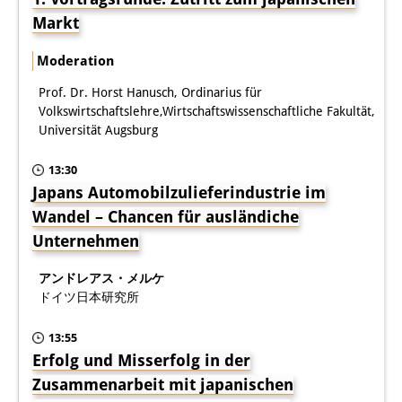
その他のイベント
Markt
出版物
Moderation
出版活動の概要
Prof. Dr. Horst Hanusch, Ordinarius für
Volkswirtschaftslehre,Wirtschaftswissenschaftliche Fakultät,
Contemporary Japan
Universität Augsburg
ビデオ
13:30
Japans Automobilzulieferindustrie im
DIJ モノグラフシリーズ
Wandel – Chancen für ausländiche
Unternehmen
DIJ ワーキングペーパー
アンドレアス・メルケ
DIJ ニュースレター
ドイツ日本研究所
ミスセラネアシリーズ
13:55
ポッドキャスト
Erfolg und Misserfolg in der
Zusammenarbeit mit japanischen
旧出版物シリーズ