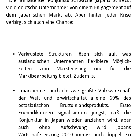
Die anhaltende Konjunkturschwäche Japans schreckt
viele deutsche Unternehmer von einem En-gagement auf
研修生
dem japanischen Markt ab. Aber hinter jeder Krise
研究活動
verbirgt sich auch eine Chance:
研究活動の概要
研究クラスター
Verkrustete Strukturen lösen sich auf, was
日本におけるサステナビリティ
ausländischen Unternehmen flexiblere Möglich-
keiten zum Markteinstieg und für die
研究クラスター
Marktbearbeitung bietet. Zudem ist
デジタル・トランスフォーメー
Japan immer noch die zweitgrößte Volkswirtschaft
ション
der Welt und erwirtschaftet alleine 60% des
ostasiatischen Bruttoinlandsprodukts. Erste
研究クラスター
Frühindikatoren signalisierten jüngst, daß die
トランスリージョナル・ジャパ
Konjunktur in Japan wieder anziehen wird, aber
auch ohne Aufschwung wird Japans
ン
Wirtschaftsleistung 2010 immer noch doppelt so