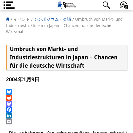
DIJ案内
日本語
English
Deutsch
/ イベント
/
シンポジウム・会議
/
Umbruch von Markt- und
Industriestrukturen in Japan – Chancen für die deutsche
研究所の概要
Wirtschaft
チーム
Umbruch von Markt- und
執行部
Industriestrukturen in Japan – Chancen
für die deutsche Wirtschaft
リサーチ・チーム
2004年1月9日
学術誌・サイエンスコミュニケ
ーション
Bluesky
Reddit
リサーチ・サポート
Mastodon
Facebook
客員研究員
LinkedIn
Email
奨学生