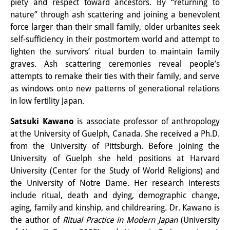
piety and respect toward ancestors. By “returning to
知識ラボ
nature” through ash scattering and joining a benevolent
知識生産と知識インフラ
force larger than their small family, older urbanites seek
self-sufficiency in their postmortem world and attempt to
その他のプロジェクト
lighten the survivors’ ritual burden to maintain family
graves. Ash scattering ceremonies reveal people’s
元研究フォーカス
attempts to remake their ties with their family, and serve
as windows onto new patterns of generational relations
イベント
in low fertility Japan.
イベント概要
Satsuki Kawano
is associate professor of anthropology
DIJ フォーラム
at the University of Guelph, Canada. She received a Ph.D.
from the University of Pittsburgh. Before joining the
DIJ 研究会
University of Guelph she held positions at Harvard
University (Center for the Study of World Religions) and
レクチャーシリーズ
the University of Notre Dame. Her research interests
include ritual, death and dying, demographic change,
シンポジウム・会議
aging, family and kinship, and childrearing. Dr. Kawano is
ワークショップ
the author of
Ritual Practice in Modern Japan
(University