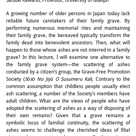
Satsuki Kawano, Professor, University of Guelph
研修生
A growing number of older persons in Japan today lack
reliable future caretakers of their family grave. By
研究活動
performing numerous memorial rites and maintaining
研究活動の概要
their family grave, the bereaved typically transform the
family dead into benevolent ancestors. Then, what will
研究クラスター
happen to those whose ashes are not interred in a family
grave? In this lecture, I will examine one alternative to
日本におけるサステナビリティ
the family grave system—the scattering of ashes
研究クラスター
conducted by a citizen’s group, the Grave-Free Promotion
Society (
Sōsō No Jiyū O Susumeru Kai
). Contrary to the
デジタル・トランスフォーメー
common assumption that childless people usually elect
ション
ash scattering, a number of the Society’s members have
adult children. What are the views of people who have
研究クラスター
adopted the scattering of ashes as a way of disposing of
their own remains? Given that a grave remains a
トランスリージョナル・ジャパ
symbolic locus of familial continuity, the scattering of
ン
ashes seems to challenge the cherished ideas of filial