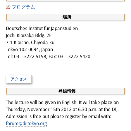
プログラム
図書室
場所
開館時間：月曜日～金曜日 午前10
Deutsches Institut für Japanstudien
時～午後4時
Jochi Kioizaka Bldg. 2F
7-1 Kioicho, Chiyoda-ku
休館日： 土曜日、日曜日、祝日、
Tokyo 102-0094, Japan
復活祭、クリスマス、年末年始
Tel: 03 – 3222 5198, Fax: 03 – 3222 5420
案内
OPAC
アクセス
板東コレクション
登録情報
三か国語対照人口学用語集
The lecture will be given in English. It will take place on
Thursday, November 15th 2012 at 6.30 p.m. at the DIJ.
日本の大学所蔵特殊コレクション
Admission is free but please register by email with:
forum@dijtokyo.org
Join us!