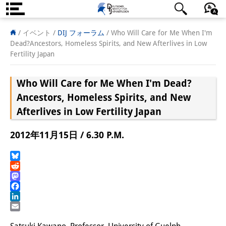
DIJ案内
日本語
English
Deutsch
/ イベント
/
DIJ フォーラム
/
Who Will Care for Me When I'm
Dead?Ancestors, Homeless Spirits, and New Afterlives in Low
研究所の概要
Fertility Japan
チーム
Who Will Care for Me When I'm Dead?
執行部
Ancestors, Homeless Spirits, and New
Afterlives in Low Fertility Japan
リサーチ・チーム
2012年11月15日 / 6.30 P.M.
学術誌・サイエンスコミュニケ
ーション
Bluesky
Reddit
リサーチ・サポート
Mastodon
Facebook
客員研究員
LinkedIn
Email
奨学生