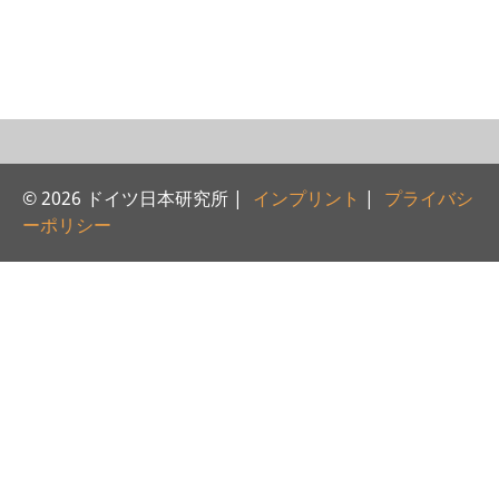
研修生
研究活動
研究活動の概要
研究クラスター
© 2026 ドイツ日本研究所 |
インプリント
|
プライバシ
日本におけるサステナビリティ
ーポリシー
研究クラスター
デジタル・トランスフォーメー
ション
研究クラスター
トランスリージョナル・ジャパ
ン