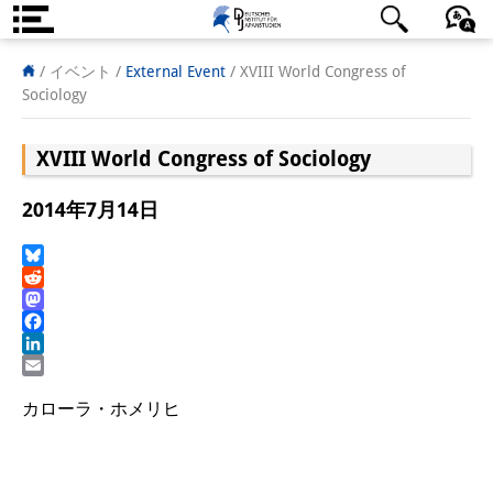
DIJ案内
日本語
English
Deutsch
/ イベント
/
External Event
/
XVIII World Congress of
Sociology
研究所の概要
XVIII World Congress of Sociology
チーム
執行部
2014年7月14日
リサーチ・チーム
Bluesky
Reddit
学術誌・サイエンスコミュニケ
Mastodon
ーション
Facebook
LinkedIn
リサーチ・サポート
Email
カローラ・ホメリヒ
客員研究員
奨学生