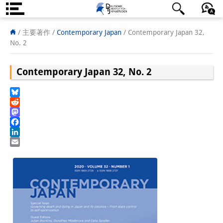
DIJ案内
日本語
English
Deutsch
/ 主要著作 /
Contemporary Japan
/
Contemporary Japan 32,
No. 2
研究所の概要
Contemporary Japan 32, No. 2
チーム
執行部
Bluesky
Reddit
リサーチ・チーム
Mastodon
Facebook
学術誌・サイエンスコミュニケ
LinkedIn
Email
ーション
リサーチ・サポート
客員研究員
奨学生