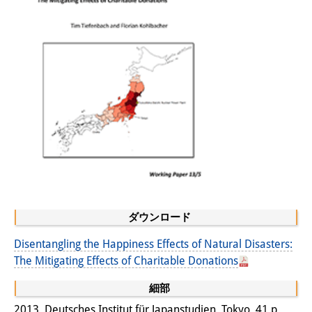
知識ラボ
知識生産と知識インフラ
その他のプロジェクト
元研究フォーカス
イベント
イベント概要
DIJ フォーラム
DIJ 研究会
ダウンロード
レクチャーシリーズ
Disentangling the Happiness Effects of Natural Disasters:
The Mitigating Effects of Charitable Donations
シンポジウム・会議
細部
ワークショップ
2013, Deutsches Institut für Japanstudien, Tokyo, 41 p.