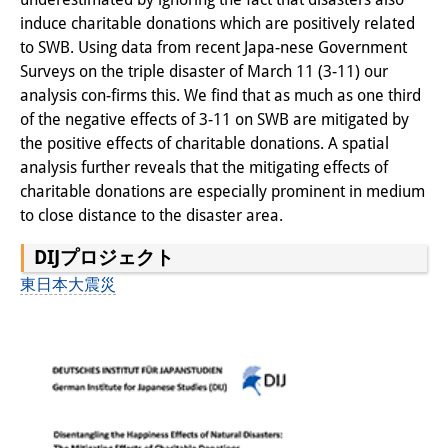
induce charitable donations which are positively related
研修生
to SWB. Using data from recent Japa-nese Government
研究活動
Surveys on the triple disaster of March 11 (3-11) our
analysis con-firms this. We find that as much as one third
研究活動の概要
of the negative effects of 3-11 on SWB are mitigated by
the positive effects of charitable donations. A spatial
研究クラスター
analysis further reveals that the mitigating effects of
日本におけるサステナビリティ
charitable donations are especially prominent in medium
to close distance to the disaster area.
研究クラスター
DIJプロジェクト
デジタル・トランスフォーメー
東日本大震災
ション
研究クラスター
トランスリージョナル・ジャパ
ン