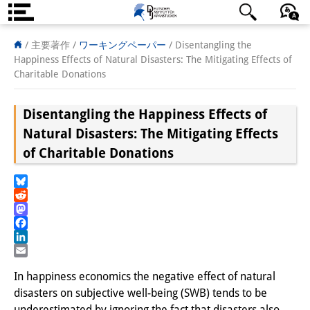
DIJ案内
日本語
English
Deutsch
/ 主要著作 /
ワーキングペーパー
/
Disentangling the
Happiness Effects of Natural Disasters: The Mitigating Effects of
研究所の概要
Charitable Donations
チーム
Disentangling the Happiness Effects of
執行部
Natural Disasters: The Mitigating Effects
of Charitable Donations
リサーチ・チーム
学術誌・サイエンスコミュニケ
Bluesky
Reddit
ーション
Mastodon
Facebook
リサーチ・サポート
LinkedIn
Email
客員研究員
In happiness economics the negative effect of natural
disasters on subjective well-being (SWB) tends to be
奨学生
underestimated by ignoring the fact that disasters also