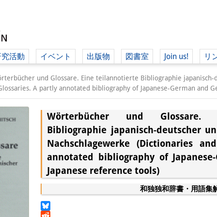
研究活動
イベント
出版物
図書室
Join us!
リ
（ド
rterbücher und Glossare. Eine teilannotierte Bibliographie japanisch-
Glossaries. A partly annotated bibliography of Japanese-German and G
Wörterbücher und Glossare. E
（ドイツ語
Bibliographie japanisch-deutscher u
Nachschlagewerke (Dictionaries and
annotated bibliography of Japanes
Japanese reference tools)
和独独和辞書・用語集
Bluesky