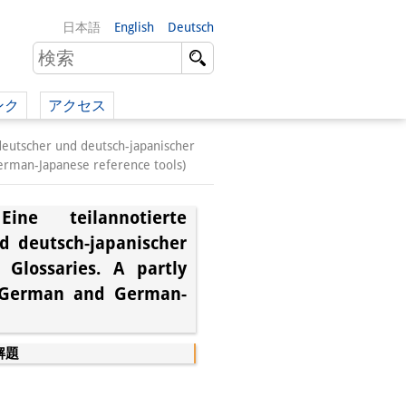
日本語
English
Deutsch
ンク
アクセス
イツ語）
deutscher und deutsch-japanischer
erman-Japanese reference tools)
（英語）
ine teilannotierte
）
nd deutsch-japanischer
 Glossaries. A partly
e-German and German-
解題