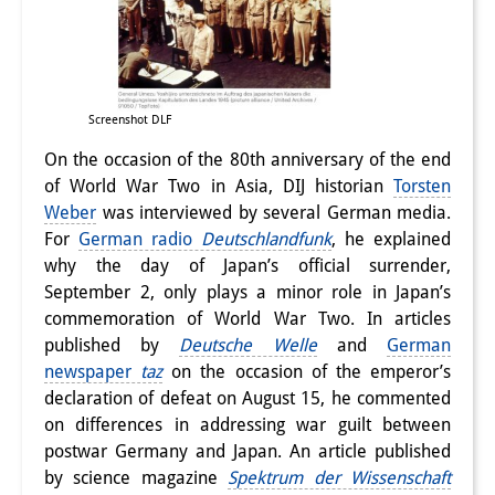
研修生
研究活動
研究活動の概要
Screenshot DLF
On the occasion of the 80th anniversary of the end
研究クラスター
of World War Two in Asia, DIJ historian
Torsten
日本におけるサステナビリティ
Weber
was interviewed by several German media.
For
German radio
Deutschlandfunk
, he explained
研究クラスター
why the day of Japan’s official surrender,
September 2, only plays a minor role in Japan’s
デジタル・トランスフォーメー
commemoration of World War Two. In articles
ション
published by
Deutsche Welle
and
German
newspaper
taz
on the occasion of the emperor’s
研究クラスター
declaration of defeat on August 15, he commented
トランスリージョナル・ジャパ
on differences in addressing war guilt between
postwar Germany and Japan. An article published
ン
by science magazine
Spektrum der Wissenschaft