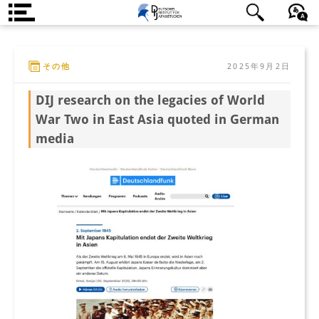
DIJ案内
日本語
English
Deutsch
その他
2025年9月2日
研究所の概要
DIJ research on the legacies of World
チーム
War Two in East Asia quoted in German
執行部
media
リサーチ・チーム
学術誌・サイエンスコミュニケ
ーション
リサーチ・サポート
客員研究員
奨学生